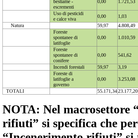
bestiame -
0,00
1.721,53
escrementi
Uso di pesticidi
0,00
1,03
e calce viva
Natura
59,97
4.808,49
Foreste
spontanee di
0,00
1.010,59
latifoglie
Foreste
spontanee di
0,00
541,62
conifere
Incendi forestali
59,97
3,19
Foreste di
latifoglie a
0,00
3.253,08
governo
TOTALI
55.171,34
23.177,20
NOTA: Nel macrosettore “
rifiuti” si specifica che pe
“Incenerimento rifiuti” si r