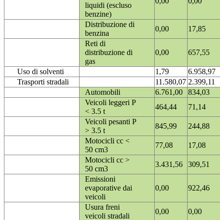
0,00
0,00
liquidi (escluso
benzine)
Distribuzione di
0,00
17,85
benzina
Reti di
distribuzione di
0,00
657,55
gas
Uso di solventi
1,79
6.958,97
Trasporti stradali
11.580,07
2.399,11
Automobili
6.761,00
834,03
Veicoli leggeri P
464,44
71,14
< 3.5 t
Veicoli pesanti P
845,99
244,88
> 3.5 t
Motocicli cc <
77,08
17,08
50 cm3
Motocicli cc >
3.431,56
309,51
50 cm3
Emissioni
evaporative dai
0,00
922,46
veicoli
Usura freni
0,00
0,00
veicoli stradali