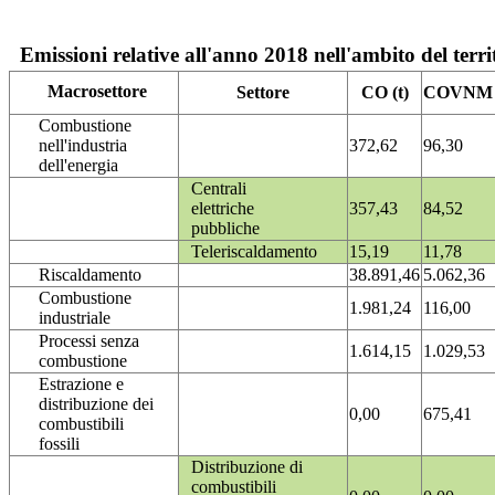
Emissioni relative all'anno 2018 nell'ambito del terri
Macrosettore
Settore
CO (t)
COVNM (
Combustione
nell'industria
372,62
96,30
dell'energia
Centrali
elettriche
357,43
84,52
pubbliche
Teleriscaldamento
15,19
11,78
Riscaldamento
38.891,46
5.062,36
Combustione
1.981,24
116,00
industriale
Processi senza
1.614,15
1.029,53
combustione
Estrazione e
distribuzione dei
0,00
675,41
combustibili
fossili
Distribuzione di
combustibili