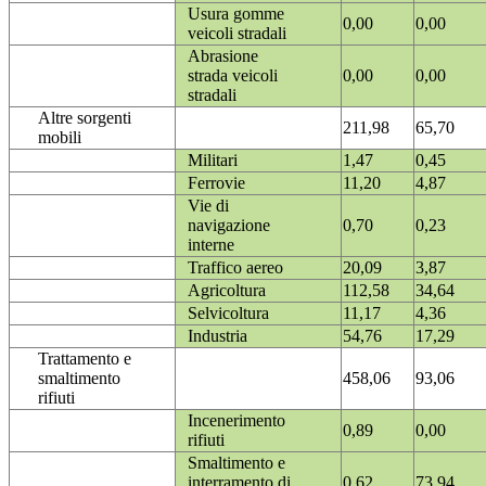
Usura gomme
0,00
0,00
veicoli stradali
Abrasione
strada veicoli
0,00
0,00
stradali
Altre sorgenti
211,98
65,70
mobili
Militari
1,47
0,45
Ferrovie
11,20
4,87
Vie di
navigazione
0,70
0,23
interne
Traffico aereo
20,09
3,87
Agricoltura
112,58
34,64
Selvicoltura
11,17
4,36
Industria
54,76
17,29
Trattamento e
smaltimento
458,06
93,06
rifiuti
Incenerimento
0,89
0,00
rifiuti
Smaltimento e
interramento di
0,62
73,94