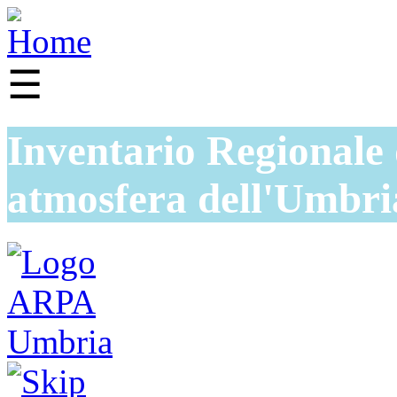
☰
Inventario Regionale 
atmosfera dell'Umbri