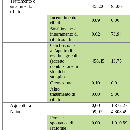
Trattamento e
smaltimento
458,06
93,06
rifiuti
Incenerimento
0,89
0,00
rifiuti
Smaltimento e
interramento di
0,62
73,94
rifiuti solidi
Combustione
all’aperto di
residui agricoli
(eccetto
456,45
13,75
combustione in
situ delle
stoppie)
Cremazione
0,10
0,01
Altro
trattamento di
0,00
5,36
rifiuti
Agricoltura
0,00
1.872,27
Natura
59,97
4.808,49
Foreste
spontanee di
0,00
1.010,59
latifoglie