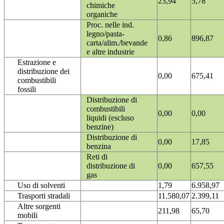
23,94
5,78
chimiche
organiche
Proc. nelle ind.
legno/pasta-
0,86
896,87
carta/alim./bevande
e altre industrie
Estrazione e
distribuzione dei
0,00
675,41
combustibili
fossili
Distribuzione di
combustibili
0,00
0,00
liquidi (escluso
benzine)
Distribuzione di
0,00
17,85
benzina
Reti di
distribuzione di
0,00
657,55
gas
Uso di solventi
1,79
6.958,97
Trasporti stradali
11.580,07
2.399,11
Altre sorgenti
211,98
65,70
mobili