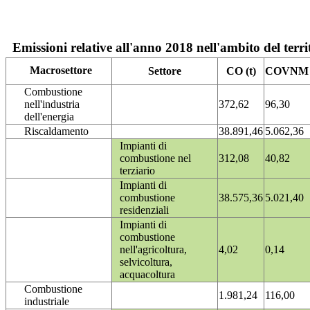
Emissioni relative all'anno 2018 nell'ambito del terri
Macrosettore
Settore
CO (t)
COVNM (
Combustione
nell'industria
372,62
96,30
dell'energia
Riscaldamento
38.891,46
5.062,36
Impianti di
combustione nel
312,08
40,82
terziario
Impianti di
combustione
38.575,36
5.021,40
residenziali
Impianti di
combustione
nell'agricoltura,
4,02
0,14
selvicoltura,
acquacoltura
Combustione
1.981,24
116,00
industriale