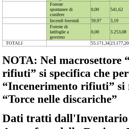
Foreste
spontanee di
0,00
541,62
conifere
Incendi forestali
59,97
3,19
Foreste di
latifoglie a
0,00
3.253,08
governo
TOTALI
55.171,34
23.177,20
NOTA: Nel macrosettore “
rifiuti” si specifica che pe
“Incenerimento rifiuti” si r
“Torce nelle discariche”
Dati tratti dall'Inventari