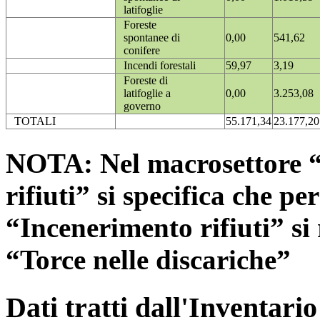
latifoglie
Foreste
spontanee di
0,00
541,62
conifere
Incendi forestali
59,97
3,19
Foreste di
latifoglie a
0,00
3.253,08
governo
TOTALI
55.171,34
23.177,20
NOTA: Nel macrosettore “
rifiuti” si specifica che pe
“Incenerimento rifiuti” si r
“Torce nelle discariche”
Dati tratti dall'Inventari