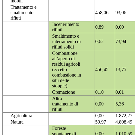
mobili
Trattamento e
smaltimento
458,06
93,06
rifiuti
Incenerimento
0,89
0,00
rifiuti
Smaltimento e
interramento di
0,62
73,94
rifiuti solidi
Combustione
all’aperto di
residui agricoli
(eccetto
456,45
13,75
combustione in
situ delle
stoppie)
Cremazione
0,10
0,01
Altro
trattamento di
0,00
5,36
rifiuti
Agricoltura
0,00
1.872,27
Natura
59,97
4.808,49
Foreste
spontanee di
0,00
1.010,59