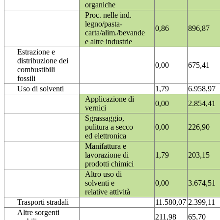
organiche
Proc. nelle ind.
legno/pasta-
0,86
896,87
carta/alim./bevande
e altre industrie
Estrazione e
distribuzione dei
0,00
675,41
combustibili
fossili
Uso di solventi
1,79
6.958,97
Applicazione di
0,00
2.854,41
vernici
Sgrassaggio,
pulitura a secco
0,00
226,90
ed elettronica
Manifattura e
lavorazione di
1,79
203,15
prodotti chimici
Altro uso di
solventi e
0,00
3.674,51
relative attività
Trasporti stradali
11.580,07
2.399,11
Altre sorgenti
211,98
65,70