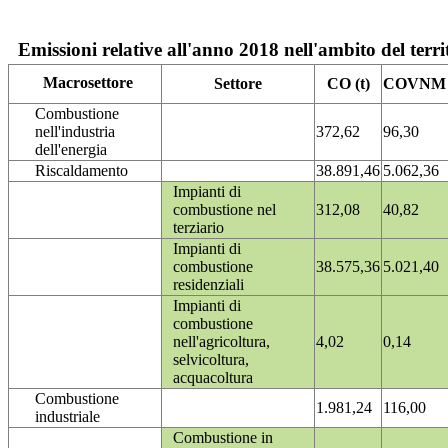
Emissioni relative all'anno 2018 nell'ambito del terri
Macrosettore
Settore
CO (t)
COVNM (
Combustione
nell'industria
372,62
96,30
dell'energia
Riscaldamento
38.891,46
5.062,36
Impianti di
combustione nel
312,08
40,82
terziario
Impianti di
combustione
38.575,36
5.021,40
residenziali
Impianti di
combustione
nell'agricoltura,
4,02
0,14
selvicoltura,
acquacoltura
Combustione
1.981,24
116,00
industriale
Combustione in