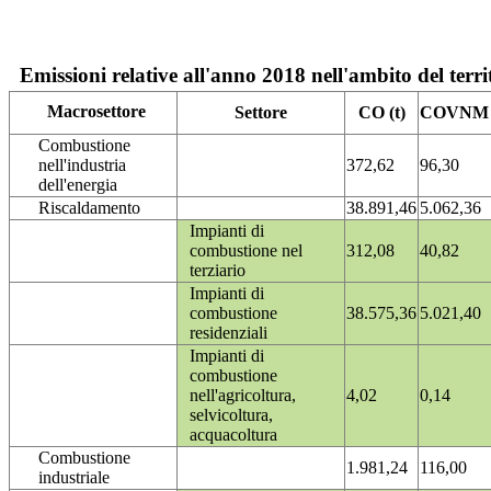
Emissioni relative all'anno 2018 nell'ambito del terri
Macrosettore
Settore
CO (t)
COVNM (
Combustione
nell'industria
372,62
96,30
dell'energia
Riscaldamento
38.891,46
5.062,36
Impianti di
combustione nel
312,08
40,82
terziario
Impianti di
combustione
38.575,36
5.021,40
residenziali
Impianti di
combustione
nell'agricoltura,
4,02
0,14
selvicoltura,
acquacoltura
Combustione
1.981,24
116,00
industriale