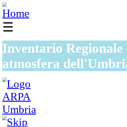
☰
Inventario Regionale 
atmosfera dell'Umbri