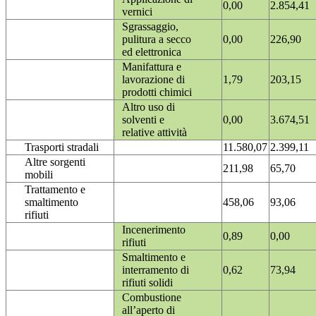
0,00
2.854,41
vernici
Sgrassaggio,
pulitura a secco
0,00
226,90
ed elettronica
Manifattura e
lavorazione di
1,79
203,15
prodotti chimici
Altro uso di
solventi e
0,00
3.674,51
relative attività
Trasporti stradali
11.580,07
2.399,11
Altre sorgenti
211,98
65,70
mobili
Trattamento e
smaltimento
458,06
93,06
rifiuti
Incenerimento
0,89
0,00
rifiuti
Smaltimento e
interramento di
0,62
73,94
rifiuti solidi
Combustione
all’aperto di