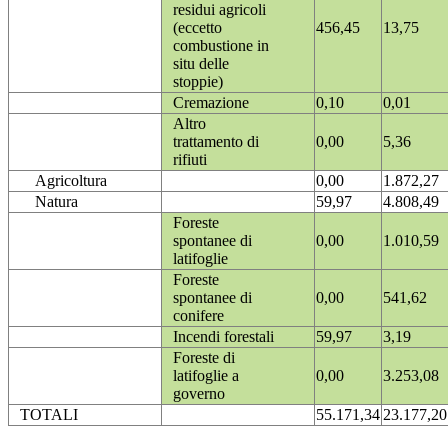
residui agricoli
(eccetto
456,45
13,75
combustione in
situ delle
stoppie)
Cremazione
0,10
0,01
Altro
trattamento di
0,00
5,36
rifiuti
Agricoltura
0,00
1.872,27
Natura
59,97
4.808,49
Foreste
spontanee di
0,00
1.010,59
latifoglie
Foreste
spontanee di
0,00
541,62
conifere
Incendi forestali
59,97
3,19
Foreste di
latifoglie a
0,00
3.253,08
governo
TOTALI
55.171,34
23.177,20