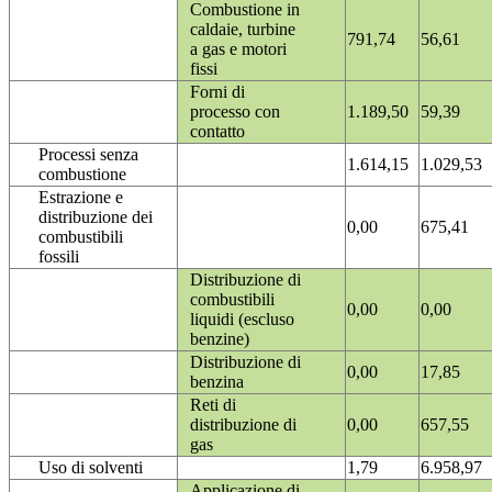
Combustione in
caldaie, turbine
791,74
56,61
a gas e motori
fissi
Forni di
processo con
1.189,50
59,39
contatto
Processi senza
1.614,15
1.029,53
combustione
Estrazione e
distribuzione dei
0,00
675,41
combustibili
fossili
Distribuzione di
combustibili
0,00
0,00
liquidi (escluso
benzine)
Distribuzione di
0,00
17,85
benzina
Reti di
distribuzione di
0,00
657,55
gas
Uso di solventi
1,79
6.958,97
Applicazione di