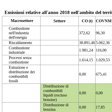
Emissioni relative all'anno 2018 nell'ambito del terri
Macrosettore
Settore
CO (t)
COVNM (
Combustione
nell'industria
372,62
96,30
dell'energia
Riscaldamento
38.891,46
5.062,36
Combustione
1.981,24
116,00
industriale
Processi senza
1.614,15
1.029,53
combustione
Estrazione e
distribuzione dei
0,00
675,41
combustibili
fossili
Distribuzione di
combustibili
0,00
0,00
liquidi (escluso
benzine)
Distribuzione di
0,00
17,85
benzina