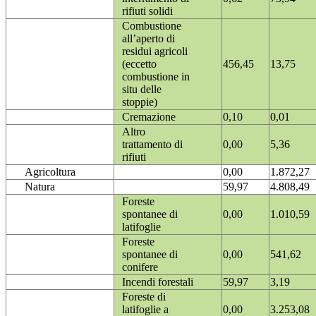
rifiuti solidi
Combustione
all’aperto di
residui agricoli
(eccetto
456,45
13,75
combustione in
situ delle
stoppie)
Cremazione
0,10
0,01
Altro
trattamento di
0,00
5,36
rifiuti
Agricoltura
0,00
1.872,27
Natura
59,97
4.808,49
Foreste
spontanee di
0,00
1.010,59
latifoglie
Foreste
spontanee di
0,00
541,62
conifere
Incendi forestali
59,97
3,19
Foreste di
latifoglie a
0,00
3.253,08