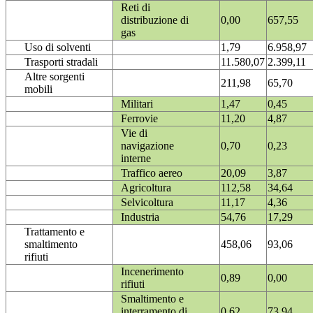
Reti di
distribuzione di
0,00
657,55
gas
Uso di solventi
1,79
6.958,97
Trasporti stradali
11.580,07
2.399,11
Altre sorgenti
211,98
65,70
mobili
Militari
1,47
0,45
Ferrovie
11,20
4,87
Vie di
navigazione
0,70
0,23
interne
Traffico aereo
20,09
3,87
Agricoltura
112,58
34,64
Selvicoltura
11,17
4,36
Industria
54,76
17,29
Trattamento e
smaltimento
458,06
93,06
rifiuti
Incenerimento
0,89
0,00
rifiuti
Smaltimento e
interramento di
0,62
73,94