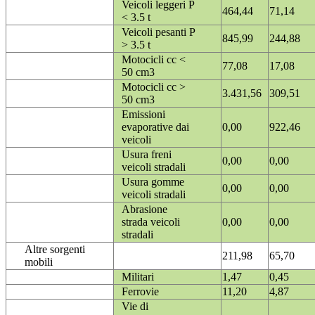
Veicoli leggeri P
464,44
71,14
< 3.5 t
Veicoli pesanti P
845,99
244,88
> 3.5 t
Motocicli cc <
77,08
17,08
50 cm3
Motocicli cc >
3.431,56
309,51
50 cm3
Emissioni
evaporative dai
0,00
922,46
veicoli
Usura freni
0,00
0,00
veicoli stradali
Usura gomme
0,00
0,00
veicoli stradali
Abrasione
strada veicoli
0,00
0,00
stradali
Altre sorgenti
211,98
65,70
mobili
Militari
1,47
0,45
Ferrovie
11,20
4,87
Vie di