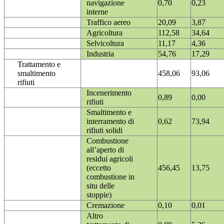
navigazione
0,70
0,23
interne
Traffico aereo
20,09
3,87
Agricoltura
112,58
34,64
Selvicoltura
11,17
4,36
Industria
54,76
17,29
Trattamento e
smaltimento
458,06
93,06
rifiuti
Incenerimento
0,89
0,00
rifiuti
Smaltimento e
interramento di
0,62
73,94
rifiuti solidi
Combustione
all’aperto di
residui agricoli
(eccetto
456,45
13,75
combustione in
situ delle
stoppie)
Cremazione
0,10
0,01
Altro