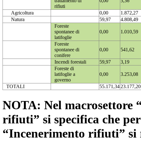
trattamento di
0,00
5,36
rifiuti
Agricoltura
0,00
1.872,27
Natura
59,97
4.808,49
Foreste
spontanee di
0,00
1.010,59
latifoglie
Foreste
spontanee di
0,00
541,62
conifere
Incendi forestali
59,97
3,19
Foreste di
latifoglie a
0,00
3.253,08
governo
TOTALI
55.171,34
23.177,20
NOTA: Nel macrosettore “
rifiuti” si specifica che pe
“Incenerimento rifiuti” si r