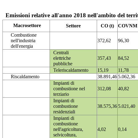
Emissioni relative all'anno 2018 nell'ambito del terri
Macrosettore
Settore
CO (t)
COVNM (
Combustione
nell'industria
372,62
96,30
dell'energia
Centrali
elettriche
357,43
84,52
pubbliche
Teleriscaldamento
15,19
11,78
Riscaldamento
38.891,46
5.062,36
Impianti di
combustione nel
312,08
40,82
terziario
Impianti di
combustione
38.575,36
5.021,40
residenziali
Impianti di
combustione
nell'agricoltura,
4,02
0,14
selvicoltura,