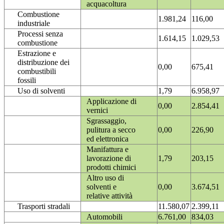
acquacoltura
Combustione
1.981,24
116,00
industriale
Processi senza
1.614,15
1.029,53
combustione
Estrazione e
distribuzione dei
0,00
675,41
combustibili
fossili
Uso di solventi
1,79
6.958,97
Applicazione di
0,00
2.854,41
vernici
Sgrassaggio,
pulitura a secco
0,00
226,90
ed elettronica
Manifattura e
lavorazione di
1,79
203,15
prodotti chimici
Altro uso di
solventi e
0,00
3.674,51
relative attività
Trasporti stradali
11.580,07
2.399,11
Automobili
6.761,00
834,03