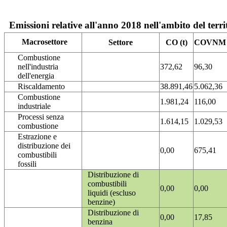
Emissioni relative all'anno 2018 nell'ambito del terri
Macrosettore
Settore
CO (t)
COVNM (
Combustione
nell'industria
372,62
96,30
dell'energia
Riscaldamento
38.891,46
5.062,36
Combustione
1.981,24
116,00
industriale
Processi senza
1.614,15
1.029,53
combustione
Estrazione e
distribuzione dei
0,00
675,41
combustibili
fossili
Distribuzione di
combustibili
0,00
0,00
liquidi (escluso
benzine)
Distribuzione di
0,00
17,85
benzina