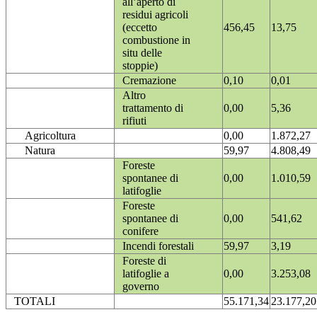
all’aperto di
residui agricoli
(eccetto
456,45
13,75
combustione in
situ delle
stoppie)
Cremazione
0,10
0,01
Altro
trattamento di
0,00
5,36
rifiuti
Agricoltura
0,00
1.872,27
Natura
59,97
4.808,49
Foreste
spontanee di
0,00
1.010,59
latifoglie
Foreste
spontanee di
0,00
541,62
conifere
Incendi forestali
59,97
3,19
Foreste di
latifoglie a
0,00
3.253,08
governo
TOTALI
55.171,34
23.177,20