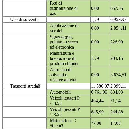
Reti di
distribuzione di
0,00
657,55
gas
Uso di solventi
1,79
6.958,97
Applicazione di
0,00
2.854,41
vernici
Sgrassaggio,
pulitura a secco
0,00
226,90
ed elettronica
Manifattura e
lavorazione di
1,79
203,15
prodotti chimici
Altro uso di
solventi e
0,00
3.674,51
relative attività
Trasporti stradali
11.580,07
2.399,11
Automobili
6.761,00
834,03
Veicoli leggeri P
464,44
71,14
< 3.5 t
Veicoli pesanti P
845,99
244,88
> 3.5 t
Motocicli cc <
77,08
17,08
50 cm3