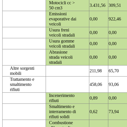
Motocicli cc >
3.431,56
309,51
50 cm3
Emissioni
evaporative dai
0,00
922,46
veicoli
Usura freni
0,00
0,00
veicoli stradali
Usura gomme
0,00
0,00
veicoli stradali
Abrasione
strada veicoli
0,00
0,00
stradali
Altre sorgenti
211,98
65,70
mobili
Trattamento e
smaltimento
458,06
93,06
rifiuti
Incenerimento
0,89
0,00
rifiuti
Smaltimento e
interramento di
0,62
73,94
rifiuti solidi
Combustione