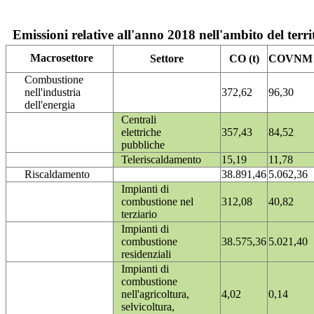
Emissioni relative all'anno 2018 nell'ambito del terri
Macrosettore
Settore
CO (t)
COVNM (
Combustione
nell'industria
372,62
96,30
dell'energia
Centrali
elettriche
357,43
84,52
pubbliche
Teleriscaldamento
15,19
11,78
Riscaldamento
38.891,46
5.062,36
Impianti di
combustione nel
312,08
40,82
terziario
Impianti di
combustione
38.575,36
5.021,40
residenziali
Impianti di
combustione
nell'agricoltura,
4,02
0,14
selvicoltura,