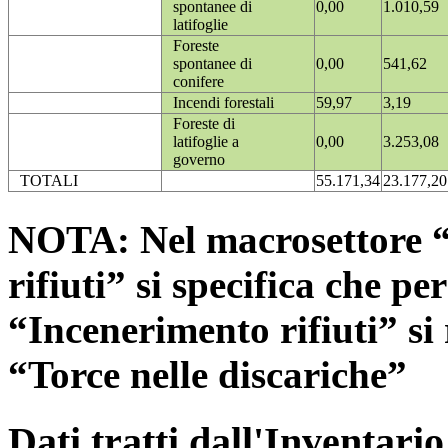
spontanee di
0,00
1.010,59
latifoglie
Foreste
spontanee di
0,00
541,62
conifere
Incendi forestali
59,97
3,19
Foreste di
latifoglie a
0,00
3.253,08
governo
TOTALI
55.171,34
23.177,20
NOTA: Nel macrosettore “
rifiuti” si specifica che pe
“Incenerimento rifiuti” si r
“Torce nelle discariche”
Dati tratti dall'Inventari