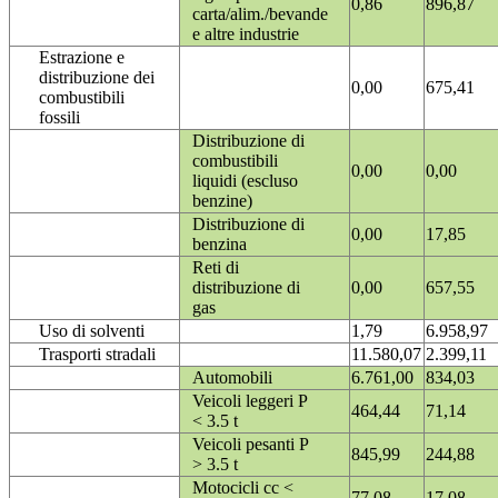
0,86
896,87
carta/alim./bevande
e altre industrie
Estrazione e
distribuzione dei
0,00
675,41
combustibili
fossili
Distribuzione di
combustibili
0,00
0,00
liquidi (escluso
benzine)
Distribuzione di
0,00
17,85
benzina
Reti di
distribuzione di
0,00
657,55
gas
Uso di solventi
1,79
6.958,97
Trasporti stradali
11.580,07
2.399,11
Automobili
6.761,00
834,03
Veicoli leggeri P
464,44
71,14
< 3.5 t
Veicoli pesanti P
845,99
244,88
> 3.5 t
Motocicli cc <
77,08
17,08