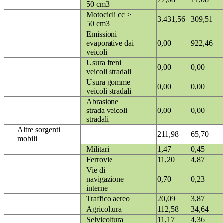
50 cm3
Motocicli cc >
3.431,56
309,51
50 cm3
Emissioni
evaporative dai
0,00
922,46
veicoli
Usura freni
0,00
0,00
veicoli stradali
Usura gomme
0,00
0,00
veicoli stradali
Abrasione
strada veicoli
0,00
0,00
stradali
Altre sorgenti
211,98
65,70
mobili
Militari
1,47
0,45
Ferrovie
11,20
4,87
Vie di
navigazione
0,70
0,23
interne
Traffico aereo
20,09
3,87
Agricoltura
112,58
34,64
Selvicoltura
11,17
4,36