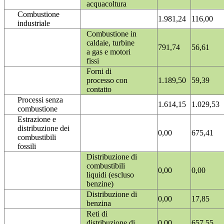
acquacoltura
Combustione
1.981,24
116,00
industriale
Combustione in
caldaie, turbine
791,74
56,61
a gas e motori
fissi
Forni di
processo con
1.189,50
59,39
contatto
Processi senza
1.614,15
1.029,53
combustione
Estrazione e
distribuzione dei
0,00
675,41
combustibili
fossili
Distribuzione di
combustibili
0,00
0,00
liquidi (escluso
benzine)
Distribuzione di
0,00
17,85
benzina
Reti di
distribuzione di
0,00
657,55