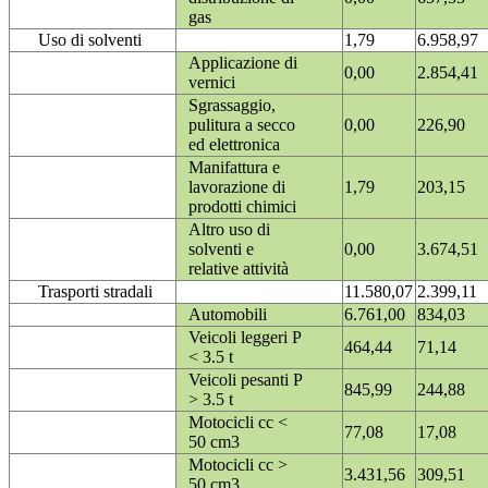
gas
Uso di solventi
1,79
6.958,97
Applicazione di
0,00
2.854,41
vernici
Sgrassaggio,
pulitura a secco
0,00
226,90
ed elettronica
Manifattura e
lavorazione di
1,79
203,15
prodotti chimici
Altro uso di
solventi e
0,00
3.674,51
relative attività
Trasporti stradali
11.580,07
2.399,11
Automobili
6.761,00
834,03
Veicoli leggeri P
464,44
71,14
< 3.5 t
Veicoli pesanti P
845,99
244,88
> 3.5 t
Motocicli cc <
77,08
17,08
50 cm3
Motocicli cc >
3.431,56
309,51
50 cm3