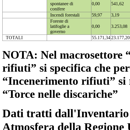
spontanee di
0,00
541,62
conifere
Incendi forestali
59,97
3,19
Foreste di
latifoglie a
0,00
3.253,08
governo
TOTALI
55.171,34
23.177,20
NOTA: Nel macrosettore “
rifiuti” si specifica che pe
“Incenerimento rifiuti” si r
“Torce nelle discariche”
Dati tratti dall'Inventari
Atmosfera della Regione 