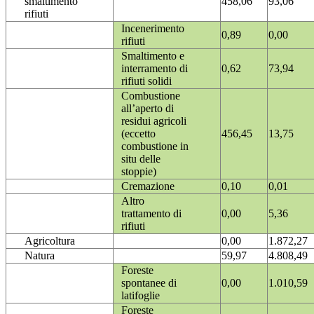
smaltimento
458,06
93,06
rifiuti
Incenerimento
0,89
0,00
rifiuti
Smaltimento e
interramento di
0,62
73,94
rifiuti solidi
Combustione
all’aperto di
residui agricoli
(eccetto
456,45
13,75
combustione in
situ delle
stoppie)
Cremazione
0,10
0,01
Altro
trattamento di
0,00
5,36
rifiuti
Agricoltura
0,00
1.872,27
Natura
59,97
4.808,49
Foreste
spontanee di
0,00
1.010,59
latifoglie
Foreste