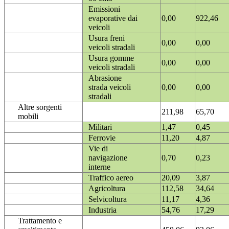
Emissioni
evaporative dai
0,00
922,46
veicoli
Usura freni
0,00
0,00
veicoli stradali
Usura gomme
0,00
0,00
veicoli stradali
Abrasione
strada veicoli
0,00
0,00
stradali
Altre sorgenti
211,98
65,70
mobili
Militari
1,47
0,45
Ferrovie
11,20
4,87
Vie di
navigazione
0,70
0,23
interne
Traffico aereo
20,09
3,87
Agricoltura
112,58
34,64
Selvicoltura
11,17
4,36
Industria
54,76
17,29
Trattamento e