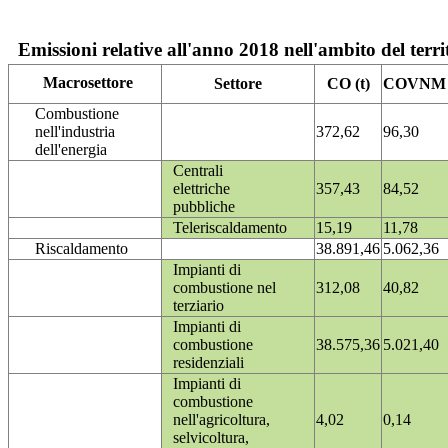
Emissioni relative all'anno 2018 nell'ambito del terri
Macrosettore
Settore
CO (t)
COVNM (
Combustione
nell'industria
372,62
96,30
dell'energia
Centrali
elettriche
357,43
84,52
pubbliche
Teleriscaldamento
15,19
11,78
Riscaldamento
38.891,46
5.062,36
Impianti di
combustione nel
312,08
40,82
terziario
Impianti di
combustione
38.575,36
5.021,40
residenziali
Impianti di
combustione
nell'agricoltura,
4,02
0,14
selvicoltura,