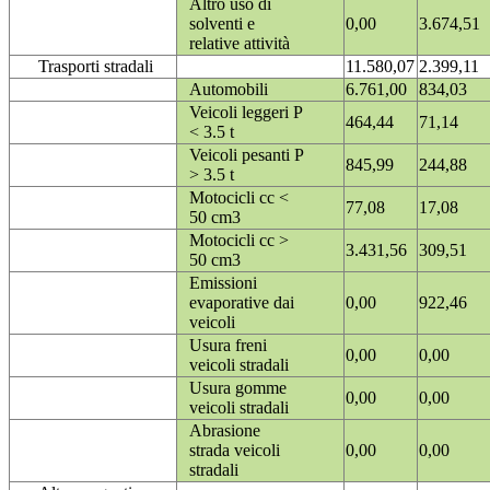
Altro uso di
solventi e
0,00
3.674,51
relative attività
Trasporti stradali
11.580,07
2.399,11
Automobili
6.761,00
834,03
Veicoli leggeri P
464,44
71,14
< 3.5 t
Veicoli pesanti P
845,99
244,88
> 3.5 t
Motocicli cc <
77,08
17,08
50 cm3
Motocicli cc >
3.431,56
309,51
50 cm3
Emissioni
evaporative dai
0,00
922,46
veicoli
Usura freni
0,00
0,00
veicoli stradali
Usura gomme
0,00
0,00
veicoli stradali
Abrasione
strada veicoli
0,00
0,00
stradali