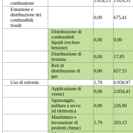
1.614,15
1.029,53
combustione
Estrazione e
distribuzione dei
0,00
675,41
combustibili
fossili
Distribuzione di
combustibili
0,00
0,00
liquidi (escluso
benzine)
Distribuzione di
0,00
17,85
benzina
Reti di
distribuzione di
0,00
657,55
gas
Uso di solventi
1,79
6.958,97
Applicazione di
0,00
2.854,41
vernici
Sgrassaggio,
pulitura a secco
0,00
226,90
ed elettronica
Manifattura e
lavorazione di
1,79
203,15
prodotti chimici