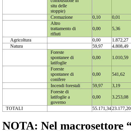
combustione in
situ delle
stoppie)
Cremazione
0,10
0,01
Altro
trattamento di
0,00
5,36
rifiuti
Agricoltura
0,00
1.872,27
Natura
59,97
4.808,49
Foreste
spontanee di
0,00
1.010,59
latifoglie
Foreste
spontanee di
0,00
541,62
conifere
Incendi forestali
59,97
3,19
Foreste di
latifoglie a
0,00
3.253,08
governo
TOTALI
55.171,34
23.177,20
NOTA: Nel macrosettore “