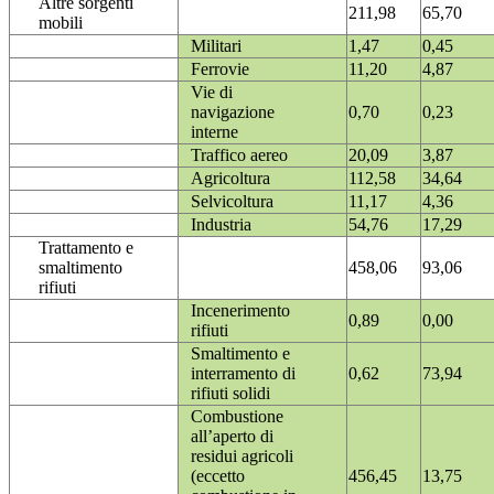
Altre sorgenti
211,98
65,70
mobili
Militari
1,47
0,45
Ferrovie
11,20
4,87
Vie di
navigazione
0,70
0,23
interne
Traffico aereo
20,09
3,87
Agricoltura
112,58
34,64
Selvicoltura
11,17
4,36
Industria
54,76
17,29
Trattamento e
smaltimento
458,06
93,06
rifiuti
Incenerimento
0,89
0,00
rifiuti
Smaltimento e
interramento di
0,62
73,94
rifiuti solidi
Combustione
all’aperto di
residui agricoli
(eccetto
456,45
13,75