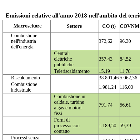
Emissioni relative all'anno 2018 nell'ambito del terri
Macrosettore
Settore
CO (t)
COVNM (
Combustione
nell'industria
372,62
96,30
dell'energia
Centrali
elettriche
357,43
84,52
pubbliche
Teleriscaldamento
15,19
11,78
Riscaldamento
38.891,46
5.062,36
Combustione
1.981,24
116,00
industriale
Combustione in
caldaie, turbine
791,74
56,61
a gas e motori
fissi
Forni di
processo con
1.189,50
59,39
contatto
Processi senza