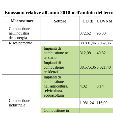
Emissioni relative all'anno 2018 nell'ambito del terri
Macrosettore
Settore
CO (t)
COVNM (
Combustione
nell'industria
372,62
96,30
dell'energia
Riscaldamento
38.891,46
5.062,36
Impianti di
combustione nel
312,08
40,82
terziario
Impianti di
combustione
38.575,36
5.021,40
residenziali
Impianti di
combustione
nell'agricoltura,
4,02
0,14
selvicoltura,
acquacoltura
Combustione
1.981,24
116,00
industriale
Combustione in