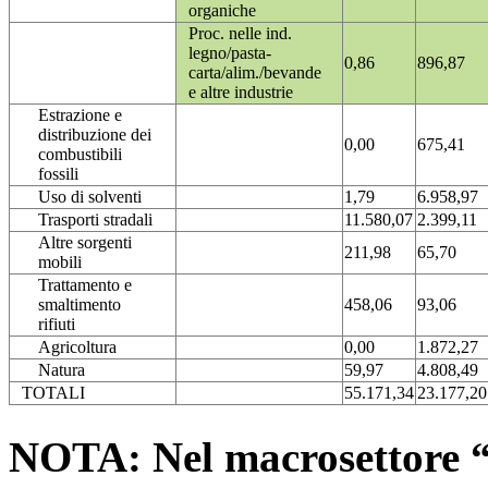
organiche
Proc. nelle ind.
legno/pasta-
0,86
896,87
carta/alim./bevande
e altre industrie
Estrazione e
distribuzione dei
0,00
675,41
combustibili
fossili
Uso di solventi
1,79
6.958,97
Trasporti stradali
11.580,07
2.399,11
Altre sorgenti
211,98
65,70
mobili
Trattamento e
smaltimento
458,06
93,06
rifiuti
Agricoltura
0,00
1.872,27
Natura
59,97
4.808,49
TOTALI
55.171,34
23.177,20
NOTA: Nel macrosettore “