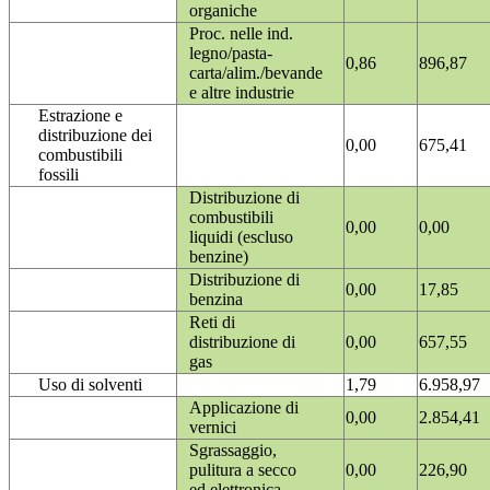
organiche
Proc. nelle ind.
legno/pasta-
0,86
896,87
carta/alim./bevande
e altre industrie
Estrazione e
distribuzione dei
0,00
675,41
combustibili
fossili
Distribuzione di
combustibili
0,00
0,00
liquidi (escluso
benzine)
Distribuzione di
0,00
17,85
benzina
Reti di
distribuzione di
0,00
657,55
gas
Uso di solventi
1,79
6.958,97
Applicazione di
0,00
2.854,41
vernici
Sgrassaggio,
pulitura a secco
0,00
226,90
ed elettronica