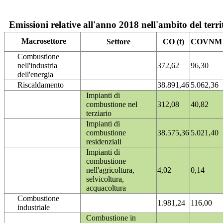
Emissioni relative all'anno 2018 nell'ambito del terri
Macrosettore
Settore
CO (t)
COVNM (
Combustione
nell'industria
372,62
96,30
dell'energia
Riscaldamento
38.891,46
5.062,36
Impianti di
combustione nel
312,08
40,82
terziario
Impianti di
combustione
38.575,36
5.021,40
residenziali
Impianti di
combustione
nell'agricoltura,
4,02
0,14
selvicoltura,
acquacoltura
Combustione
1.981,24
116,00
industriale
Combustione in