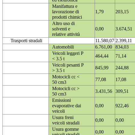
Manifattura e
lavorazione di
1,79
203,15
prodotti chimici
Altro uso di
solventi e
0,00
3.674,51
relative attività
Trasporti stradali
11.580,07
2.399,11
Automobili
6.761,00
834,03
Veicoli leggeri P
464,44
71,14
< 3.5 t
Veicoli pesanti P
845,99
244,88
> 3.5 t
Motocicli cc <
77,08
17,08
50 cm3
Motocicli cc >
3.431,56
309,51
50 cm3
Emissioni
evaporative dai
0,00
922,46
veicoli
Usura freni
0,00
0,00
veicoli stradali
Usura gomme
0,00
0,00
veicoli stradali