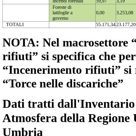
Incendi forestali
59,97
3,19
Foreste di
latifoglie a
0,00
3.253,08
governo
TOTALI
55.171,34
23.177,20
NOTA: Nel macrosettore “
rifiuti” si specifica che pe
“Incenerimento rifiuti” si r
“Torce nelle discariche”
Dati tratti dall'Inventari
Atmosfera della Regione 
Umbria