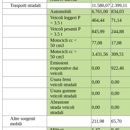
Trasporti stradali
11.580,07
2.399,11
Automobili
6.761,00
834,03
Veicoli leggeri P
464,44
71,14
< 3.5 t
Veicoli pesanti P
845,99
244,88
> 3.5 t
Motocicli cc <
77,08
17,08
50 cm3
Motocicli cc >
3.431,56
309,51
50 cm3
Emissioni
evaporative dai
0,00
922,46
veicoli
Usura freni
0,00
0,00
veicoli stradali
Usura gomme
0,00
0,00
veicoli stradali
Abrasione
strada veicoli
0,00
0,00
stradali
Altre sorgenti
211,98
65,70
mobili
Militari
1,47
0,45