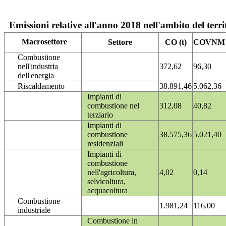
Emissioni relative all'anno 2018 nell'ambito del terri
Macrosettore
Settore
CO (t)
COVNM (
Combustione
nell'industria
372,62
96,30
dell'energia
Riscaldamento
38.891,46
5.062,36
Impianti di
combustione nel
312,08
40,82
terziario
Impianti di
combustione
38.575,36
5.021,40
residenziali
Impianti di
combustione
nell'agricoltura,
4,02
0,14
selvicoltura,
acquacoltura
Combustione
1.981,24
116,00
industriale
Combustione in