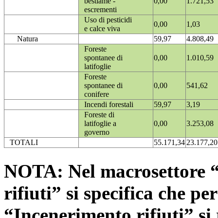
bestiame -
0,00
1.721,53
escrementi
Uso di pesticidi
0,00
1,03
e calce viva
Natura
59,97
4.808,49
Foreste
spontanee di
0,00
1.010,59
latifoglie
Foreste
spontanee di
0,00
541,62
conifere
Incendi forestali
59,97
3,19
Foreste di
latifoglie a
0,00
3.253,08
governo
TOTALI
55.171,34
23.177,20
NOTA: Nel macrosettore “
rifiuti” si specifica che pe
“Incenerimento rifiuti” si r