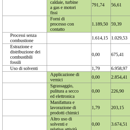
caldaie, turbine
791,74
56,61
a gas e motori
fissi
Forni di
processo con
1.189,50
59,39
contatto
Processi senza
1.614,15
1.029,53
combustione
Estrazione e
distribuzione dei
0,00
675,41
combustibili
fossili
Uso di solventi
1,79
6.958,97
Applicazione di
0,00
2.854,41
vernici
Sgrassaggio,
pulitura a secco
0,00
226,90
ed elettronica
Manifattura e
lavorazione di
1,79
203,15
prodotti chimici
Altro uso di
solventi e
0,00
3.674,51
relative attività