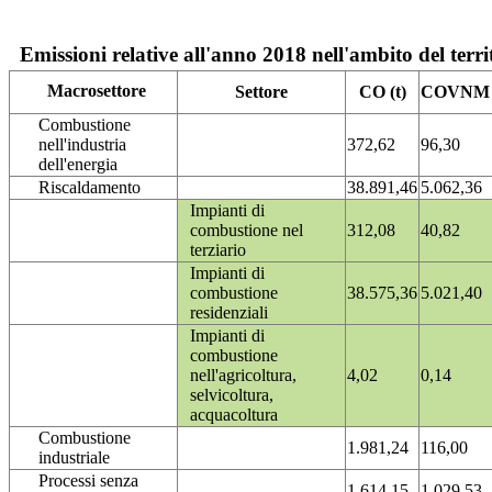
Emissioni relative all'anno 2018 nell'ambito del terri
Macrosettore
Settore
CO (t)
COVNM (
Combustione
nell'industria
372,62
96,30
dell'energia
Riscaldamento
38.891,46
5.062,36
Impianti di
combustione nel
312,08
40,82
terziario
Impianti di
combustione
38.575,36
5.021,40
residenziali
Impianti di
combustione
nell'agricoltura,
4,02
0,14
selvicoltura,
acquacoltura
Combustione
1.981,24
116,00
industriale
Processi senza
1.614,15
1.029,53