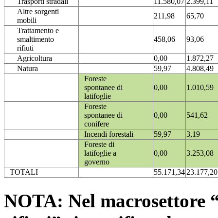
Trasporti stradali
11.580,07
2.399,11
Altre sorgenti
211,98
65,70
mobili
Trattamento e
smaltimento
458,06
93,06
rifiuti
Agricoltura
0,00
1.872,27
Natura
59,97
4.808,49
Foreste
spontanee di
0,00
1.010,59
latifoglie
Foreste
spontanee di
0,00
541,62
conifere
Incendi forestali
59,97
3,19
Foreste di
latifoglie a
0,00
3.253,08
governo
TOTALI
55.171,34
23.177,20
NOTA: Nel macrosettore “