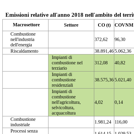
Emissioni relative all'anno 2018 nell'ambito del terri
Macrosettore
Settore
CO (t)
COVNM (
Combustione
nell'industria
372,62
96,30
dell'energia
Riscaldamento
38.891,46
5.062,36
Impianti di
combustione nel
312,08
40,82
terziario
Impianti di
combustione
38.575,36
5.021,40
residenziali
Impianti di
combustione
nell'agricoltura,
4,02
0,14
selvicoltura,
acquacoltura
Combustione
1.981,24
116,00
industriale
Processi senza
1.614,15
1.029,53