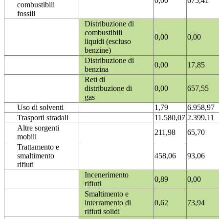
0,00
675,41
combustibili
fossili
Distribuzione di
combustibili
0,00
0,00
liquidi (escluso
benzine)
Distribuzione di
0,00
17,85
benzina
Reti di
distribuzione di
0,00
657,55
gas
Uso di solventi
1,79
6.958,97
Trasporti stradali
11.580,07
2.399,11
Altre sorgenti
211,98
65,70
mobili
Trattamento e
smaltimento
458,06
93,06
rifiuti
Incenerimento
0,89
0,00
rifiuti
Smaltimento e
interramento di
0,62
73,94
rifiuti solidi