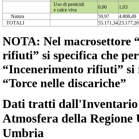
Uso di pesticidi
0,00
1,03
e calce viva
Natura
59,97
4.808,49
TOTALI
55.171,34
23.177,20
NOTA: Nel macrosettore “
rifiuti” si specifica che pe
“Incenerimento rifiuti” si r
“Torce nelle discariche”
Dati tratti dall'Inventari
Atmosfera della Regione 
Umbria