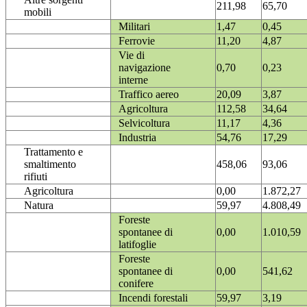
211,98
65,70
mobili
Militari
1,47
0,45
Ferrovie
11,20
4,87
Vie di
navigazione
0,70
0,23
interne
Traffico aereo
20,09
3,87
Agricoltura
112,58
34,64
Selvicoltura
11,17
4,36
Industria
54,76
17,29
Trattamento e
smaltimento
458,06
93,06
rifiuti
Agricoltura
0,00
1.872,27
Natura
59,97
4.808,49
Foreste
spontanee di
0,00
1.010,59
latifoglie
Foreste
spontanee di
0,00
541,62
conifere
Incendi forestali
59,97
3,19