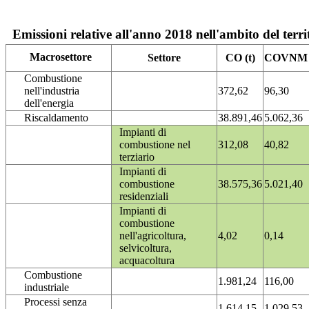
Emissioni relative all'anno 2018 nell'ambito del terri
Macrosettore
Settore
CO (t)
COVNM (
Combustione
nell'industria
372,62
96,30
dell'energia
Riscaldamento
38.891,46
5.062,36
Impianti di
combustione nel
312,08
40,82
terziario
Impianti di
combustione
38.575,36
5.021,40
residenziali
Impianti di
combustione
nell'agricoltura,
4,02
0,14
selvicoltura,
acquacoltura
Combustione
1.981,24
116,00
industriale
Processi senza
1.614,15
1.029,53