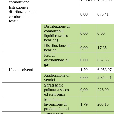
combustione
Estrazione e
distribuzione dei
0,00
675,41
combustibili
fossili
Distribuzione di
combustibili
0,00
0,00
liquidi (escluso
benzine)
Distribuzione di
0,00
17,85
benzina
Reti di
distribuzione di
0,00
657,55
gas
Uso di solventi
1,79
6.958,97
Applicazione di
0,00
2.854,41
vernici
Sgrassaggio,
pulitura a secco
0,00
226,90
ed elettronica
Manifattura e
lavorazione di
1,79
203,15
prodotti chimici