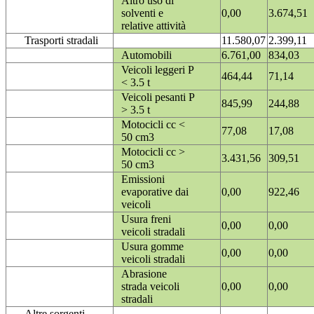
Altro uso di
solventi e
0,00
3.674,51
relative attività
Trasporti stradali
11.580,07
2.399,11
Automobili
6.761,00
834,03
Veicoli leggeri P
464,44
71,14
< 3.5 t
Veicoli pesanti P
845,99
244,88
> 3.5 t
Motocicli cc <
77,08
17,08
50 cm3
Motocicli cc >
3.431,56
309,51
50 cm3
Emissioni
evaporative dai
0,00
922,46
veicoli
Usura freni
0,00
0,00
veicoli stradali
Usura gomme
0,00
0,00
veicoli stradali
Abrasione
strada veicoli
0,00
0,00
stradali
Altre sorgenti