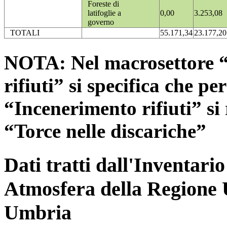
Foreste di
latifoglie a
0,00
3.253,08
governo
TOTALI
55.171,34
23.177,20
NOTA: Nel macrosettore “
rifiuti” si specifica che pe
“Incenerimento rifiuti” si r
“Torce nelle discariche”
Dati tratti dall'Inventari
Atmosfera della Regione 
Umbria