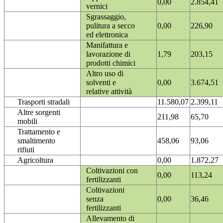
0,00
2.854,41
vernici
Sgrassaggio,
pulitura a secco
0,00
226,90
ed elettronica
Manifattura e
lavorazione di
1,79
203,15
prodotti chimici
Altro uso di
solventi e
0,00
3.674,51
relative attività
Trasporti stradali
11.580,07
2.399,11
Altre sorgenti
211,98
65,70
mobili
Trattamento e
smaltimento
458,06
93,06
rifiuti
Agricoltura
0,00
1.872,27
Coltivazioni con
0,00
113,24
fertilizzanti
Coltivazioni
senza
0,00
36,46
fertilizzanti
Allevamento di