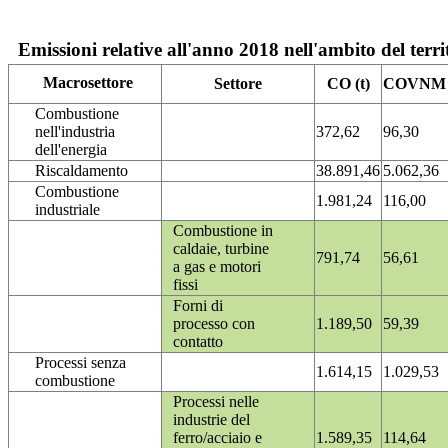
Emissioni relative all'anno 2018 nell'ambito del terri
Macrosettore
Settore
CO (t)
COVNM (
Combustione
nell'industria
372,62
96,30
dell'energia
Riscaldamento
38.891,46
5.062,36
Combustione
1.981,24
116,00
industriale
Combustione in
caldaie, turbine
791,74
56,61
a gas e motori
fissi
Forni di
processo con
1.189,50
59,39
contatto
Processi senza
1.614,15
1.029,53
combustione
Processi nelle
industrie del
ferro/acciaio e
1.589,35
114,64