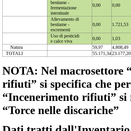
bestiame -
0,00
0,00
fermentazione
intestinale
Allevamento di
bestiame -
0,00
1.721,53
escrementi
Uso di pesticidi
0,00
1,03
e calce viva
Natura
59,97
4.808,49
TOTALI
55.171,34
23.177,20
NOTA: Nel macrosettore “
rifiuti” si specifica che pe
“Incenerimento rifiuti” si r
“Torce nelle discariche”
Dati tratti dall'Inventari