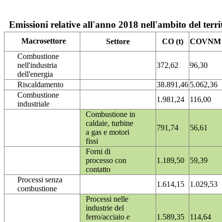
Emissioni relative all'anno 2018 nell'ambito del terri
Macrosettore
Settore
CO (t)
COVNM (
Combustione
nell'industria
372,62
96,30
dell'energia
Riscaldamento
38.891,46
5.062,36
Combustione
1.981,24
116,00
industriale
Combustione in
caldaie, turbine
791,74
56,61
a gas e motori
fissi
Forni di
processo con
1.189,50
59,39
contatto
Processi senza
1.614,15
1.029,53
combustione
Processi nelle
industrie del
ferro/acciaio e
1.589,35
114,64