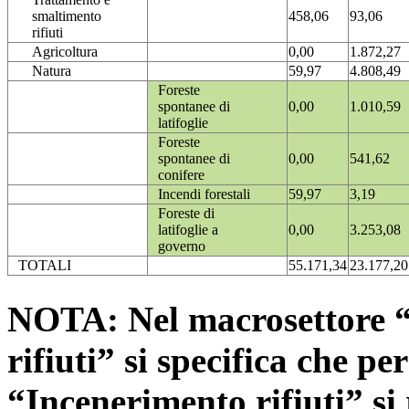
smaltimento
458,06
93,06
rifiuti
Agricoltura
0,00
1.872,27
Natura
59,97
4.808,49
Foreste
spontanee di
0,00
1.010,59
latifoglie
Foreste
spontanee di
0,00
541,62
conifere
Incendi forestali
59,97
3,19
Foreste di
latifoglie a
0,00
3.253,08
governo
TOTALI
55.171,34
23.177,20
NOTA: Nel macrosettore “
rifiuti” si specifica che pe
“Incenerimento rifiuti” si r