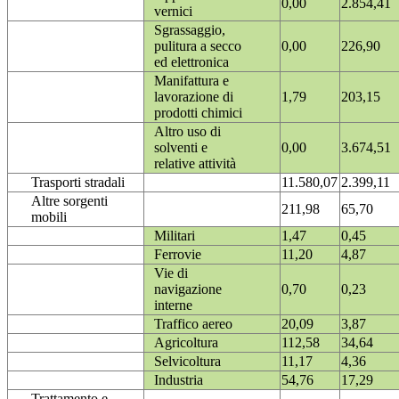
0,00
2.854,41
vernici
Sgrassaggio,
pulitura a secco
0,00
226,90
ed elettronica
Manifattura e
lavorazione di
1,79
203,15
prodotti chimici
Altro uso di
solventi e
0,00
3.674,51
relative attività
Trasporti stradali
11.580,07
2.399,11
Altre sorgenti
211,98
65,70
mobili
Militari
1,47
0,45
Ferrovie
11,20
4,87
Vie di
navigazione
0,70
0,23
interne
Traffico aereo
20,09
3,87
Agricoltura
112,58
34,64
Selvicoltura
11,17
4,36
Industria
54,76
17,29
Trattamento e