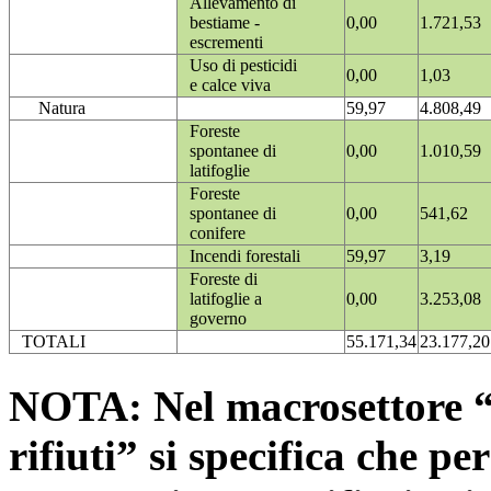
Allevamento di
bestiame -
0,00
1.721,53
escrementi
Uso di pesticidi
0,00
1,03
e calce viva
Natura
59,97
4.808,49
Foreste
spontanee di
0,00
1.010,59
latifoglie
Foreste
spontanee di
0,00
541,62
conifere
Incendi forestali
59,97
3,19
Foreste di
latifoglie a
0,00
3.253,08
governo
TOTALI
55.171,34
23.177,20
NOTA: Nel macrosettore “
rifiuti” si specifica che pe