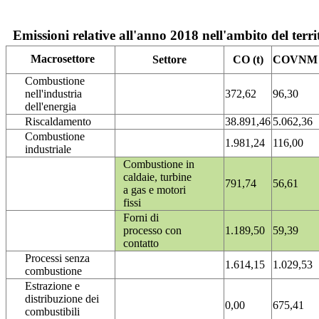
Emissioni relative all'anno 2018 nell'ambito del terri
Macrosettore
Settore
CO (t)
COVNM (
Combustione
nell'industria
372,62
96,30
dell'energia
Riscaldamento
38.891,46
5.062,36
Combustione
1.981,24
116,00
industriale
Combustione in
caldaie, turbine
791,74
56,61
a gas e motori
fissi
Forni di
processo con
1.189,50
59,39
contatto
Processi senza
1.614,15
1.029,53
combustione
Estrazione e
distribuzione dei
0,00
675,41
combustibili