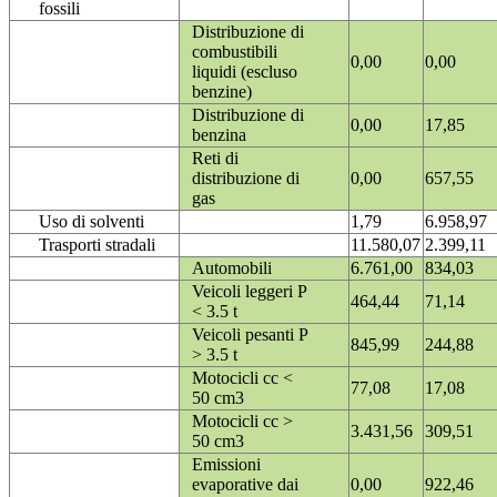
fossili
Distribuzione di
combustibili
0,00
0,00
liquidi (escluso
benzine)
Distribuzione di
0,00
17,85
benzina
Reti di
distribuzione di
0,00
657,55
gas
Uso di solventi
1,79
6.958,97
Trasporti stradali
11.580,07
2.399,11
Automobili
6.761,00
834,03
Veicoli leggeri P
464,44
71,14
< 3.5 t
Veicoli pesanti P
845,99
244,88
> 3.5 t
Motocicli cc <
77,08
17,08
50 cm3
Motocicli cc >
3.431,56
309,51
50 cm3
Emissioni
evaporative dai
0,00
922,46