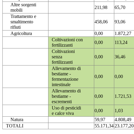
Altre sorgenti
211,98
65,70
mobili
Trattamento e
smaltimento
458,06
93,06
rifiuti
Agricoltura
0,00
1.872,27
Coltivazioni con
0,00
113,24
fertilizzanti
Coltivazioni
senza
0,00
36,46
fertilizzanti
Allevamento di
bestiame -
0,00
0,00
fermentazione
intestinale
Allevamento di
bestiame -
0,00
1.721,53
escrementi
Uso di pesticidi
0,00
1,03
e calce viva
Natura
59,97
4.808,49
TOTALI
55.171,34
23.177,20