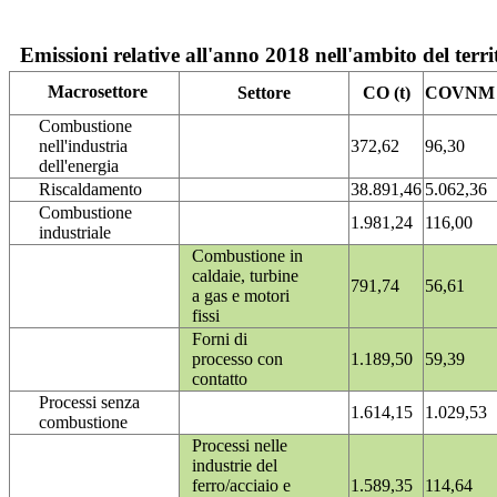
Emissioni relative all'anno 2018 nell'ambito del terri
Macrosettore
Settore
CO (t)
COVNM (
Combustione
nell'industria
372,62
96,30
dell'energia
Riscaldamento
38.891,46
5.062,36
Combustione
1.981,24
116,00
industriale
Combustione in
caldaie, turbine
791,74
56,61
a gas e motori
fissi
Forni di
processo con
1.189,50
59,39
contatto
Processi senza
1.614,15
1.029,53
combustione
Processi nelle
industrie del
ferro/acciaio e
1.589,35
114,64