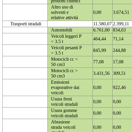
prodotti chimici
Altro uso di
solventi e
0,00
3.674,51
relative attività
Trasporti stradali
11.580,07
2.399,11
Automobili
6.761,00
834,03
Veicoli leggeri P
464,44
71,14
< 3.5 t
Veicoli pesanti P
845,99
244,88
> 3.5 t
Motocicli cc <
77,08
17,08
50 cm3
Motocicli cc >
3.431,56
309,51
50 cm3
Emissioni
evaporative dai
0,00
922,46
veicoli
Usura freni
0,00
0,00
veicoli stradali
Usura gomme
0,00
0,00
veicoli stradali
Abrasione
strada veicoli
0,00
0,00