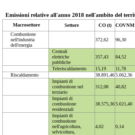
Emissioni relative all'anno 2018 nell'ambito del terri
Macrosettore
Settore
CO (t)
COVNM (
Combustione
nell'industria
372,62
96,30
dell'energia
Centrali
elettriche
357,43
84,52
pubbliche
Teleriscaldamento
15,19
11,78
Riscaldamento
38.891,46
5.062,36
Impianti di
combustione nel
312,08
40,82
terziario
Impianti di
combustione
38.575,36
5.021,40
residenziali
Impianti di
combustione
nell'agricoltura,
4,02
0,14
selvicoltura,