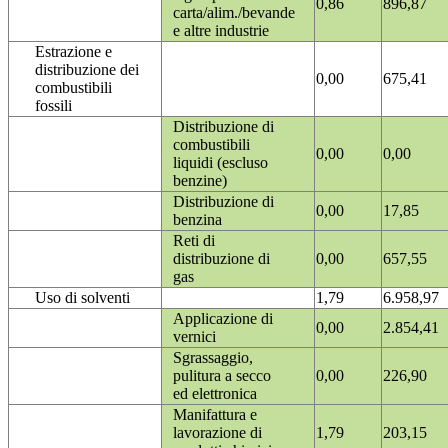
0,86
896,87
carta/alim./bevande
e altre industrie
Estrazione e
distribuzione dei
0,00
675,41
combustibili
fossili
Distribuzione di
combustibili
0,00
0,00
liquidi (escluso
benzine)
Distribuzione di
0,00
17,85
benzina
Reti di
distribuzione di
0,00
657,55
gas
Uso di solventi
1,79
6.958,97
Applicazione di
0,00
2.854,41
vernici
Sgrassaggio,
pulitura a secco
0,00
226,90
ed elettronica
Manifattura e
lavorazione di
1,79
203,15