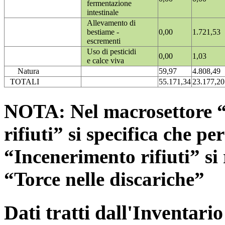
fermentazione
intestinale
Allevamento di
bestiame -
0,00
1.721,53
escrementi
Uso di pesticidi
0,00
1,03
e calce viva
Natura
59,97
4.808,49
TOTALI
55.171,34
23.177,20
NOTA: Nel macrosettore “
rifiuti” si specifica che pe
“Incenerimento rifiuti” si r
“Torce nelle discariche”
Dati tratti dall'Inventari