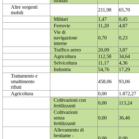
stradali
Altre sorgenti
211,98
65,70
mobili
Militari
1,47
0,45
Ferrovie
11,20
4,87
Vie di
navigazione
0,70
0,23
interne
Traffico aereo
20,09
3,87
Agricoltura
112,58
34,64
Selvicoltura
11,17
4,36
Industria
54,76
17,29
Trattamento e
smaltimento
458,06
93,06
rifiuti
Agricoltura
0,00
1.872,27
Coltivazioni con
0,00
113,24
fertilizzanti
Coltivazioni
senza
0,00
36,46
fertilizzanti
Allevamento di
bestiame -
0,00
0,00