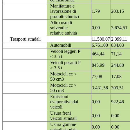
Manifattura e
lavorazione di
1,79
203,15
prodotti chimici
Altro uso di
solventi e
0,00
3.674,51
relative attività
Trasporti stradali
11.580,07
2.399,11
Automobili
6.761,00
834,03
Veicoli leggeri P
464,44
71,14
< 3.5 t
Veicoli pesanti P
845,99
244,88
> 3.5 t
Motocicli cc <
77,08
17,08
50 cm3
Motocicli cc >
3.431,56
309,51
50 cm3
Emissioni
evaporative dai
0,00
922,46
veicoli
Usura freni
0,00
0,00
veicoli stradali
Usura gomme
0,00
0,00
veicoli stradali