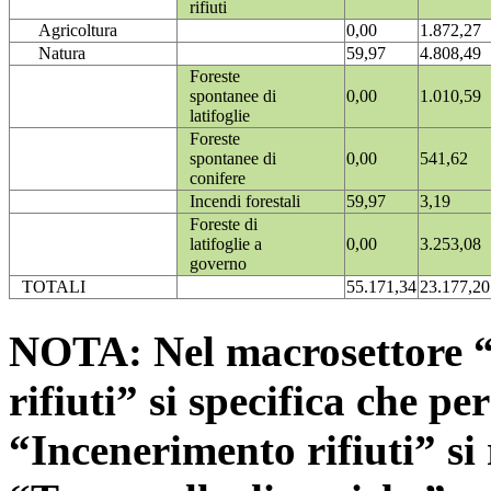
rifiuti
Agricoltura
0,00
1.872,27
Natura
59,97
4.808,49
Foreste
spontanee di
0,00
1.010,59
latifoglie
Foreste
spontanee di
0,00
541,62
conifere
Incendi forestali
59,97
3,19
Foreste di
latifoglie a
0,00
3.253,08
governo
TOTALI
55.171,34
23.177,20
NOTA: Nel macrosettore “
rifiuti” si specifica che pe
“Incenerimento rifiuti” si r