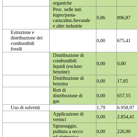
organiche
Proc. nelle ind.
legno/pasta-
0,86
896,87
carta/alim./bevande
e altre industrie
Estrazione e
distribuzione dei
0,00
675,41
combustibili
fossili
Distribuzione di
combustibili
0,00
0,00
liquidi (escluso
benzine)
Distribuzione di
0,00
17,85
benzina
Reti di
distribuzione di
0,00
657,55
gas
Uso di solventi
1,79
6.958,97
Applicazione di
0,00
2.854,41
vernici
Sgrassaggio,
pulitura a secco
0,00
226,90
ed elettronica