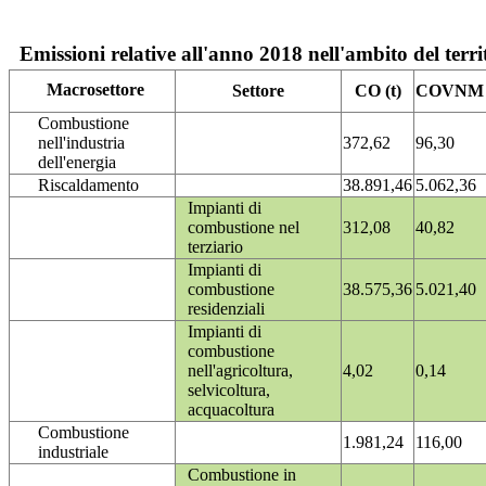
Emissioni relative all'anno 2018 nell'ambito del terri
Macrosettore
Settore
CO (t)
COVNM (
Combustione
nell'industria
372,62
96,30
dell'energia
Riscaldamento
38.891,46
5.062,36
Impianti di
combustione nel
312,08
40,82
terziario
Impianti di
combustione
38.575,36
5.021,40
residenziali
Impianti di
combustione
nell'agricoltura,
4,02
0,14
selvicoltura,
acquacoltura
Combustione
1.981,24
116,00
industriale
Combustione in