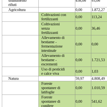
smaltimento
458,06
93,06
rifiuti
Agricoltura
0,00
1.872,27
Coltivazioni con
0,00
113,24
fertilizzanti
Coltivazioni
senza
0,00
36,46
fertilizzanti
Allevamento di
bestiame -
0,00
0,00
fermentazione
intestinale
Allevamento di
bestiame -
0,00
1.721,53
escrementi
Uso di pesticidi
0,00
1,03
e calce viva
Natura
59,97
4.808,49
Foreste
spontanee di
0,00
1.010,59
latifoglie
Foreste
spontanee di
0,00
541,62
conifere