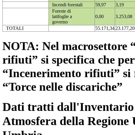
Incendi forestali
59,97
3,19
Foreste di
latifoglie a
0,00
3.253,08
governo
TOTALI
55.171,34
23.177,20
NOTA: Nel macrosettore “
rifiuti” si specifica che pe
“Incenerimento rifiuti” si r
“Torce nelle discariche”
Dati tratti dall'Inventari
Atmosfera della Regione 