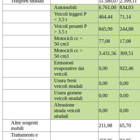
Trasporti stradali
11.580,07
2.399,11
Automobili
6.761,00
834,03
Veicoli leggeri P
464,44
71,14
< 3.5 t
Veicoli pesanti P
845,99
244,88
> 3.5 t
Motocicli cc <
77,08
17,08
50 cm3
Motocicli cc >
3.431,56
309,51
50 cm3
Emissioni
evaporative dai
0,00
922,46
veicoli
Usura freni
0,00
0,00
veicoli stradali
Usura gomme
0,00
0,00
veicoli stradali
Abrasione
strada veicoli
0,00
0,00
stradali
Altre sorgenti
211,98
65,70
mobili
Trattamento e