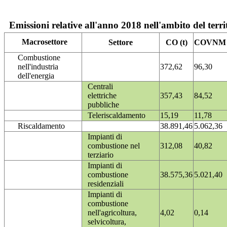
Emissioni relative all'anno 2018 nell'ambito del terri
Macrosettore
Settore
CO (t)
COVNM (
Combustione
nell'industria
372,62
96,30
dell'energia
Centrali
elettriche
357,43
84,52
pubbliche
Teleriscaldamento
15,19
11,78
Riscaldamento
38.891,46
5.062,36
Impianti di
combustione nel
312,08
40,82
terziario
Impianti di
combustione
38.575,36
5.021,40
residenziali
Impianti di
combustione
nell'agricoltura,
4,02
0,14
selvicoltura,