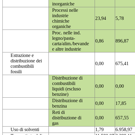
inorganiche
Processi nelle
industrie
23,94
5,78
chimiche
organiche
Proc. nelle ind.
legno/pasta-
0,86
896,87
carta/alim./bevande
e altre industrie
Estrazione e
distribuzione dei
0,00
675,41
combustibili
fossili
Distribuzione di
combustibili
0,00
0,00
liquidi (escluso
benzine)
Distribuzione di
0,00
17,85
benzina
Reti di
distribuzione di
0,00
657,55
gas
Uso di solventi
1,79
6.958,97