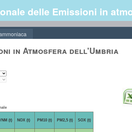
onale delle Emissioni in atm
, ammoniaca
oni in Atmosfera dell'Umbria
nale
NM (t)
NOX (t)
PM10 (t)
PM2,5 (t)
SOX (t)