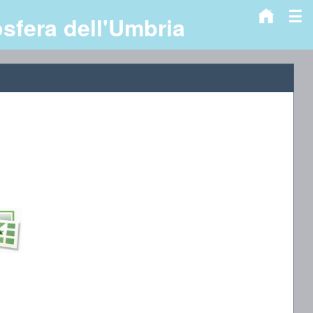
☰
osfera dell'Umbria