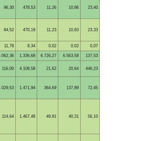
96,30
478,53
11,26
10,86
23,40
84,52
470,19
11,23
10,83
23,33
11,78
8,34
0,02
0,02
0,07
5.062,36
1.336,68
6.726,27
6.563,58
137,53
116,00
4.108,58
21,62
20,64
446,23
1.029,53
1.471,94
364,69
137,89
72,45
114,64
1.467,48
49,91
40,31
56,10