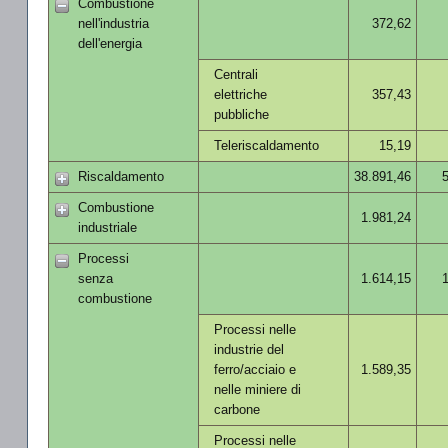
Combustione
nell'industria
372,62
dell'energia
Centrali
elettriche
357,43
pubbliche
Teleriscaldamento
15,19
Riscaldamento
38.891,46
Combustione
1.981,24
industriale
Processi
senza
1.614,15
combustione
Processi nelle
industrie del
ferro/acciaio e
1.589,35
nelle miniere di
carbone
Processi nelle