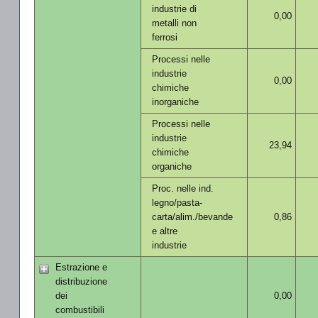
industrie di
0,00
metalli non
ferrosi
Processi nelle
industrie
0,00
chimiche
inorganiche
Processi nelle
industrie
23,94
chimiche
organiche
Proc. nelle ind.
legno/pasta-
carta/alim./bevande
0,86
e altre
industrie
Estrazione e
distribuzione
dei
0,00
combustibili