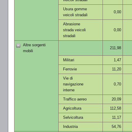
Usura gomme
0,00
veicoli stradali
Abrasione
strada veicoli
0,00
stradali
Altre sorgenti
211,98
mobili
Militari
1,47
Ferrovie
11,20
Vie di
navigazione
0,70
interne
Traffico aereo
20,09
Agricoltura
112,58
Selvicoltura
11,17
Industria
54,76