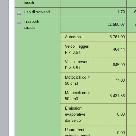
fossili
Uso di solventi
1,79
Trasporti
11.580,07
stradali
Automobili
6.761,00
Veicoli leggeri
464,44
P < 3.5 t
Veicoli pesanti
845,99
P > 3.5 t
Motocicli cc <
77,08
50 cm3
Motocicli cc >
3.431,56
50 cm3
Emissioni
evaporative
0,00
dai veicoli
Usura freni
0,00
veicoli stradali