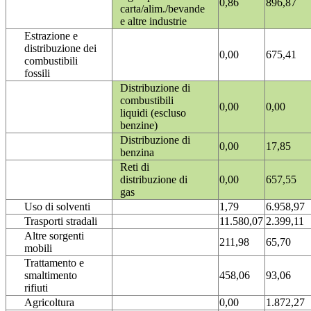
0,86
896,87
carta/alim./bevande
e altre industrie
Estrazione e
distribuzione dei
0,00
675,41
combustibili
fossili
Distribuzione di
combustibili
0,00
0,00
liquidi (escluso
benzine)
Distribuzione di
0,00
17,85
benzina
Reti di
distribuzione di
0,00
657,55
gas
Uso di solventi
1,79
6.958,97
Trasporti stradali
11.580,07
2.399,11
Altre sorgenti
211,98
65,70
mobili
Trattamento e
smaltimento
458,06
93,06
rifiuti
Agricoltura
0,00
1.872,27