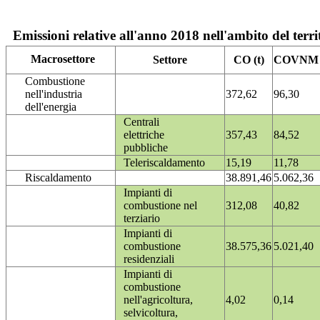
Emissioni relative all'anno 2018 nell'ambito del terri
Macrosettore
Settore
CO (t)
COVNM (
Combustione
nell'industria
372,62
96,30
dell'energia
Centrali
elettriche
357,43
84,52
pubbliche
Teleriscaldamento
15,19
11,78
Riscaldamento
38.891,46
5.062,36
Impianti di
combustione nel
312,08
40,82
terziario
Impianti di
combustione
38.575,36
5.021,40
residenziali
Impianti di
combustione
nell'agricoltura,
4,02
0,14
selvicoltura,