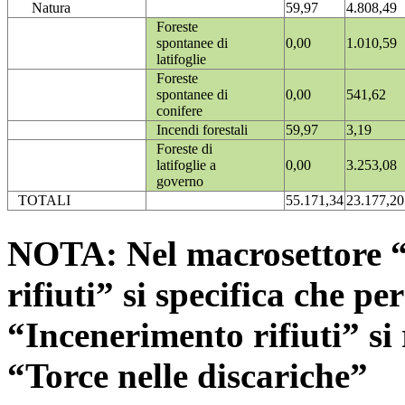
Natura
59,97
4.808,49
Foreste
spontanee di
0,00
1.010,59
latifoglie
Foreste
spontanee di
0,00
541,62
conifere
Incendi forestali
59,97
3,19
Foreste di
latifoglie a
0,00
3.253,08
governo
TOTALI
55.171,34
23.177,20
NOTA: Nel macrosettore “
rifiuti” si specifica che pe
“Incenerimento rifiuti” si r
“Torce nelle discariche”