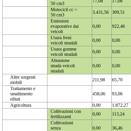
77,08
17,08
50 cm3
Motocicli cc >
3.431,56
309,51
50 cm3
Emissioni
evaporative dai
0,00
922,46
veicoli
Usura freni
0,00
0,00
veicoli stradali
Usura gomme
0,00
0,00
veicoli stradali
Abrasione
strada veicoli
0,00
0,00
stradali
Altre sorgenti
211,98
65,70
mobili
Trattamento e
smaltimento
458,06
93,06
rifiuti
Agricoltura
0,00
1.872,27
Coltivazioni con
0,00
113,24
fertilizzanti
Coltivazioni
senza
0,00
36,46