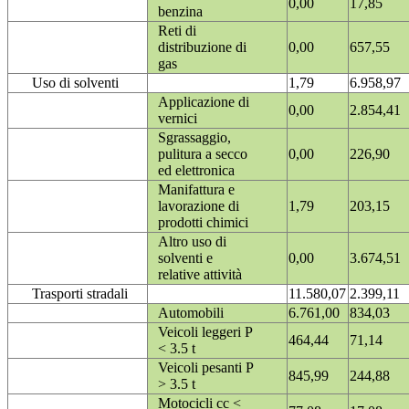
0,00
17,85
benzina
Reti di
distribuzione di
0,00
657,55
gas
Uso di solventi
1,79
6.958,97
Applicazione di
0,00
2.854,41
vernici
Sgrassaggio,
pulitura a secco
0,00
226,90
ed elettronica
Manifattura e
lavorazione di
1,79
203,15
prodotti chimici
Altro uso di
solventi e
0,00
3.674,51
relative attività
Trasporti stradali
11.580,07
2.399,11
Automobili
6.761,00
834,03
Veicoli leggeri P
464,44
71,14
< 3.5 t
Veicoli pesanti P
845,99
244,88
> 3.5 t
Motocicli cc <