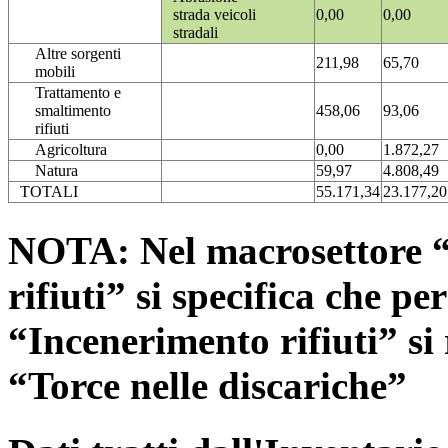
strada veicoli
0,00
0,00
stradali
Altre sorgenti
211,98
65,70
mobili
Trattamento e
smaltimento
458,06
93,06
rifiuti
Agricoltura
0,00
1.872,27
Natura
59,97
4.808,49
TOTALI
55.171,34
23.177,20
NOTA: Nel macrosettore “
rifiuti” si specifica che pe
“Incenerimento rifiuti” si r
“Torce nelle discariche”