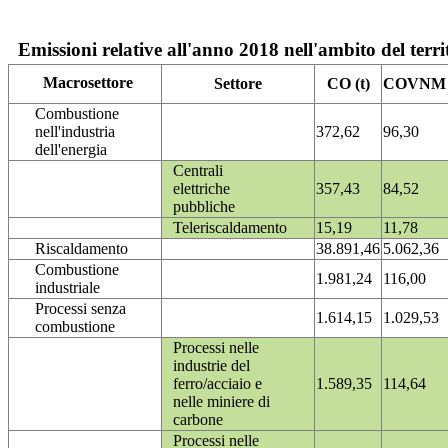
Emissioni relative all'anno 2018 nell'ambito del terri
Macrosettore
Settore
CO (t)
COVNM (
Combustione
nell'industria
372,62
96,30
dell'energia
Centrali
elettriche
357,43
84,52
pubbliche
Teleriscaldamento
15,19
11,78
Riscaldamento
38.891,46
5.062,36
Combustione
1.981,24
116,00
industriale
Processi senza
1.614,15
1.029,53
combustione
Processi nelle
industrie del
ferro/acciaio e
1.589,35
114,64
nelle miniere di
carbone
Processi nelle