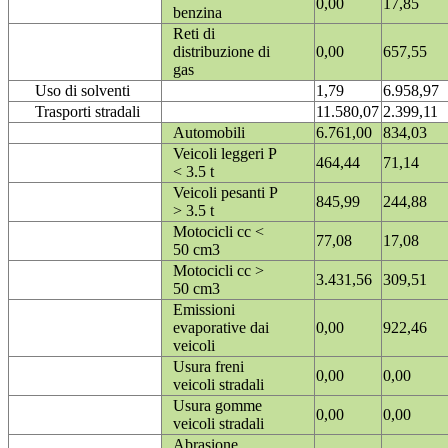
0,00
17,85
benzina
Reti di
distribuzione di
0,00
657,55
gas
Uso di solventi
1,79
6.958,97
Trasporti stradali
11.580,07
2.399,11
Automobili
6.761,00
834,03
Veicoli leggeri P
464,44
71,14
< 3.5 t
Veicoli pesanti P
845,99
244,88
> 3.5 t
Motocicli cc <
77,08
17,08
50 cm3
Motocicli cc >
3.431,56
309,51
50 cm3
Emissioni
evaporative dai
0,00
922,46
veicoli
Usura freni
0,00
0,00
veicoli stradali
Usura gomme
0,00
0,00
veicoli stradali
Abrasione