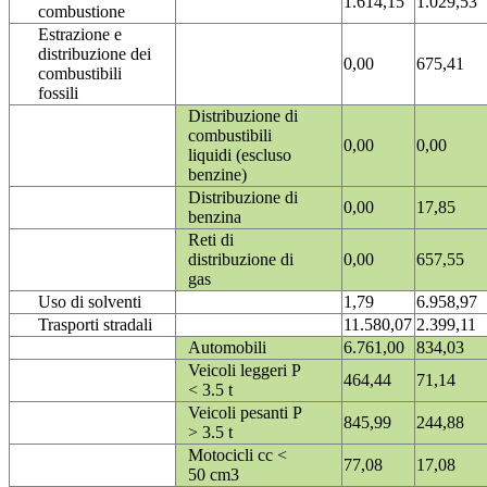
1.614,15
1.029,53
combustione
Estrazione e
distribuzione dei
0,00
675,41
combustibili
fossili
Distribuzione di
combustibili
0,00
0,00
liquidi (escluso
benzine)
Distribuzione di
0,00
17,85
benzina
Reti di
distribuzione di
0,00
657,55
gas
Uso di solventi
1,79
6.958,97
Trasporti stradali
11.580,07
2.399,11
Automobili
6.761,00
834,03
Veicoli leggeri P
464,44
71,14
< 3.5 t
Veicoli pesanti P
845,99
244,88
> 3.5 t
Motocicli cc <
77,08
17,08
50 cm3