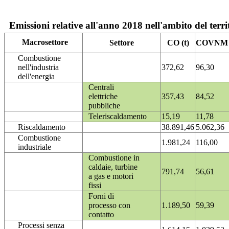
Emissioni relative all'anno 2018 nell'ambito del terri
Macrosettore
Settore
CO (t)
COVNM (
Combustione
nell'industria
372,62
96,30
dell'energia
Centrali
elettriche
357,43
84,52
pubbliche
Teleriscaldamento
15,19
11,78
Riscaldamento
38.891,46
5.062,36
Combustione
1.981,24
116,00
industriale
Combustione in
caldaie, turbine
791,74
56,61
a gas e motori
fissi
Forni di
processo con
1.189,50
59,39
contatto
Processi senza