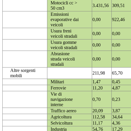
Motocicli cc >
3.431,56
309,51
50 cm3
Emissioni
evaporative dai
0,00
922,46
veicoli
Usura freni
0,00
0,00
veicoli stradali
Usura gomme
0,00
0,00
veicoli stradali
Abrasione
strada veicoli
0,00
0,00
stradali
Altre sorgenti
211,98
65,70
mobili
Militari
1,47
0,45
Ferrovie
11,20
4,87
Vie di
navigazione
0,70
0,23
interne
Traffico aereo
20,09
3,87
Agricoltura
112,58
34,64
Selvicoltura
11,17
4,36
Industria
54,76
17,29