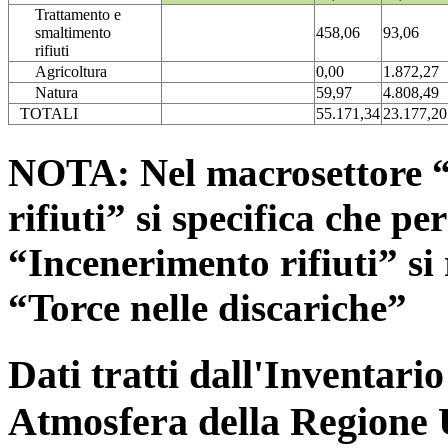
Trattamento e
smaltimento
458,06
93,06
rifiuti
Agricoltura
0,00
1.872,27
Natura
59,97
4.808,49
TOTALI
55.171,34
23.177,20
NOTA: Nel macrosettore “
rifiuti” si specifica che pe
“Incenerimento rifiuti” si r
“Torce nelle discariche”
Dati tratti dall'Inventari
Atmosfera della Regione 