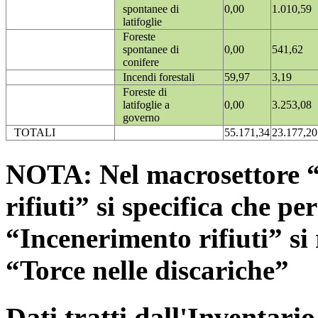
spontanee di
0,00
1.010,59
latifoglie
Foreste
spontanee di
0,00
541,62
conifere
Incendi forestali
59,97
3,19
Foreste di
latifoglie a
0,00
3.253,08
governo
TOTALI
55.171,34
23.177,20
NOTA: Nel macrosettore “
rifiuti” si specifica che pe
“Incenerimento rifiuti” si r
“Torce nelle discariche”
Dati tratti dall'Inventari