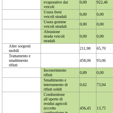
evaporative dai
0,00
922,46
veicoli
Usura freni
0,00
0,00
veicoli stradali
Usura gomme
0,00
0,00
veicoli stradali
Abrasione
strada veicoli
0,00
0,00
stradali
Altre sorgenti
211,98
65,70
mobili
Trattamento e
smaltimento
458,06
93,06
rifiuti
Incenerimento
0,89
0,00
rifiuti
Smaltimento e
interramento di
0,62
73,94
rifiuti solidi
Combustione
all’aperto di
residui agricoli
(eccetto
456,45
13,75
combustione in