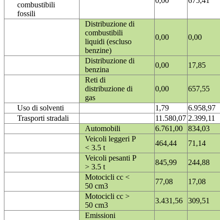
0,00
675,41
combustibili
fossili
Distribuzione di
combustibili
0,00
0,00
liquidi (escluso
benzine)
Distribuzione di
0,00
17,85
benzina
Reti di
distribuzione di
0,00
657,55
gas
Uso di solventi
1,79
6.958,97
Trasporti stradali
11.580,07
2.399,11
Automobili
6.761,00
834,03
Veicoli leggeri P
464,44
71,14
< 3.5 t
Veicoli pesanti P
845,99
244,88
> 3.5 t
Motocicli cc <
77,08
17,08
50 cm3
Motocicli cc >
3.431,56
309,51
50 cm3
Emissioni