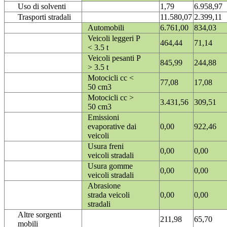
Uso di solventi
1,79
6.958,97
Trasporti stradali
11.580,07
2.399,11
Automobili
6.761,00
834,03
Veicoli leggeri P
464,44
71,14
< 3.5 t
Veicoli pesanti P
845,99
244,88
> 3.5 t
Motocicli cc <
77,08
17,08
50 cm3
Motocicli cc >
3.431,56
309,51
50 cm3
Emissioni
evaporative dai
0,00
922,46
veicoli
Usura freni
0,00
0,00
veicoli stradali
Usura gomme
0,00
0,00
veicoli stradali
Abrasione
strada veicoli
0,00
0,00
stradali
Altre sorgenti
211,98
65,70
mobili