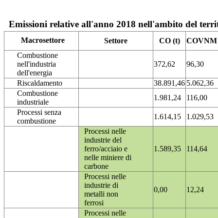
Emissioni relative all'anno 2018 nell'ambito del terri
Macrosettore
Settore
CO (t)
COVNM (
Combustione
nell'industria
372,62
96,30
dell'energia
Riscaldamento
38.891,46
5.062,36
Combustione
1.981,24
116,00
industriale
Processi senza
1.614,15
1.029,53
combustione
Processi nelle
industrie del
ferro/acciaio e
1.589,35
114,64
nelle miniere di
carbone
Processi nelle
industrie di
0,00
12,24
metalli non
ferrosi
Processi nelle