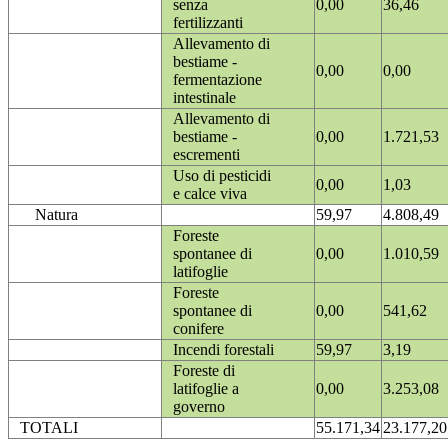
senza
0,00
36,46
fertilizzanti
Allevamento di
bestiame -
0,00
0,00
fermentazione
intestinale
Allevamento di
bestiame -
0,00
1.721,53
escrementi
Uso di pesticidi
0,00
1,03
e calce viva
Natura
59,97
4.808,49
Foreste
spontanee di
0,00
1.010,59
latifoglie
Foreste
spontanee di
0,00
541,62
conifere
Incendi forestali
59,97
3,19
Foreste di
latifoglie a
0,00
3.253,08
governo
TOTALI
55.171,34
23.177,20