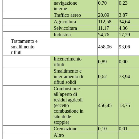
navigazione
0,70
0,23
interne
Traffico aereo
20,09
3,87
Agricoltura
112,58
34,64
Selvicoltura
11,17
4,36
Industria
54,76
17,29
Trattamento e
smaltimento
458,06
93,06
rifiuti
Incenerimento
0,89
0,00
rifiuti
Smaltimento e
interramento di
0,62
73,94
rifiuti solidi
Combustione
all’aperto di
residui agricoli
(eccetto
456,45
13,75
combustione in
situ delle
stoppie)
Cremazione
0,10
0,01
Altro