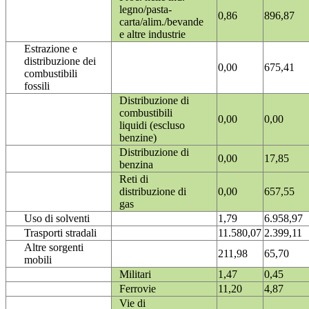
legno/pasta-
0,86
896,87
carta/alim./bevande
e altre industrie
Estrazione e
distribuzione dei
0,00
675,41
combustibili
fossili
Distribuzione di
combustibili
0,00
0,00
liquidi (escluso
benzine)
Distribuzione di
0,00
17,85
benzina
Reti di
distribuzione di
0,00
657,55
gas
Uso di solventi
1,79
6.958,97
Trasporti stradali
11.580,07
2.399,11
Altre sorgenti
211,98
65,70
mobili
Militari
1,47
0,45
Ferrovie
11,20
4,87
Vie di