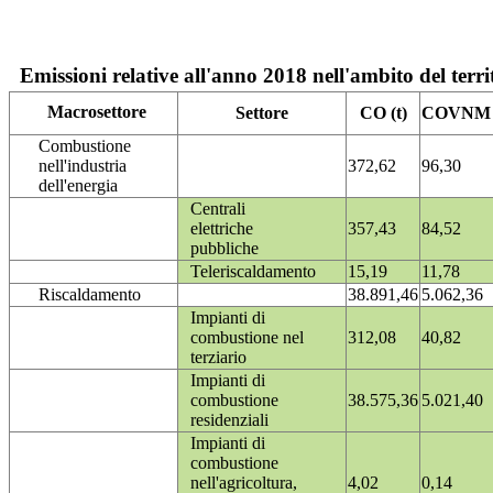
Emissioni relative all'anno 2018 nell'ambito del terri
Macrosettore
Settore
CO (t)
COVNM (
Combustione
nell'industria
372,62
96,30
dell'energia
Centrali
elettriche
357,43
84,52
pubbliche
Teleriscaldamento
15,19
11,78
Riscaldamento
38.891,46
5.062,36
Impianti di
combustione nel
312,08
40,82
terziario
Impianti di
combustione
38.575,36
5.021,40
residenziali
Impianti di
combustione
nell'agricoltura,
4,02
0,14