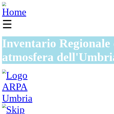
☰
Inventario Regionale 
atmosfera dell'Umbri