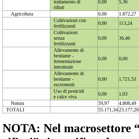
trattamento di
0,00
5,36
rifiuti
Agricoltura
0,00
1.872,27
Coltivazioni con
0,00
113,24
fertilizzanti
Coltivazioni
senza
0,00
36,46
fertilizzanti
Allevamento di
bestiame -
0,00
0,00
fermentazione
intestinale
Allevamento di
bestiame -
0,00
1.721,53
escrementi
Uso di pesticidi
0,00
1,03
e calce viva
Natura
59,97
4.808,49
TOTALI
55.171,34
23.177,20
NOTA: Nel macrosettore “