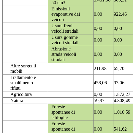
50 cm3
Emissioni
evaporative dai
0,00
922,46
veicoli
Usura freni
0,00
0,00
veicoli stradali
Usura gomme
0,00
0,00
veicoli stradali
Abrasione
strada veicoli
0,00
0,00
stradali
Altre sorgenti
211,98
65,70
mobili
Trattamento e
smaltimento
458,06
93,06
rifiuti
Agricoltura
0,00
1.872,27
Natura
59,97
4.808,49
Foreste
spontanee di
0,00
1.010,59
latifoglie
Foreste
spontanee di
0,00
541,62