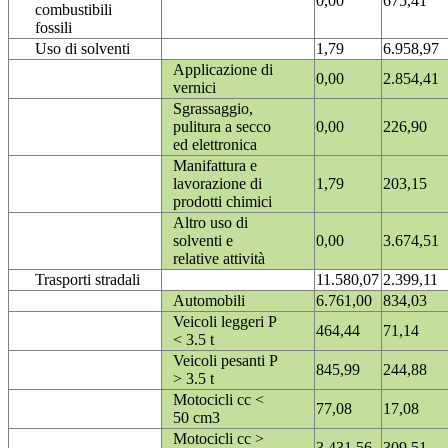
0,00
675,41
combustibili
fossili
Uso di solventi
1,79
6.958,97
Applicazione di
0,00
2.854,41
vernici
Sgrassaggio,
pulitura a secco
0,00
226,90
ed elettronica
Manifattura e
lavorazione di
1,79
203,15
prodotti chimici
Altro uso di
solventi e
0,00
3.674,51
relative attività
Trasporti stradali
11.580,07
2.399,11
Automobili
6.761,00
834,03
Veicoli leggeri P
464,44
71,14
< 3.5 t
Veicoli pesanti P
845,99
244,88
> 3.5 t
Motocicli cc <
77,08
17,08
50 cm3
Motocicli cc >
3.431,56
309,51