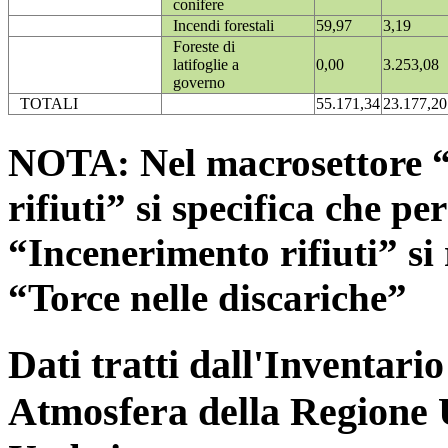
conifere
Incendi forestali
59,97
3,19
Foreste di
latifoglie a
0,00
3.253,08
governo
TOTALI
55.171,34
23.177,20
NOTA: Nel macrosettore “
rifiuti” si specifica che pe
“Incenerimento rifiuti” si r
“Torce nelle discariche”
Dati tratti dall'Inventari
Atmosfera della Regione 