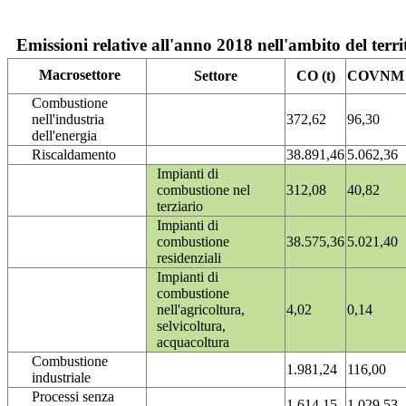
Emissioni relative all'anno 2018 nell'ambito del terri
Macrosettore
Settore
CO (t)
COVNM (
Combustione
nell'industria
372,62
96,30
dell'energia
Riscaldamento
38.891,46
5.062,36
Impianti di
combustione nel
312,08
40,82
terziario
Impianti di
combustione
38.575,36
5.021,40
residenziali
Impianti di
combustione
nell'agricoltura,
4,02
0,14
selvicoltura,
acquacoltura
Combustione
1.981,24
116,00
industriale
Processi senza
1.614,15
1.029,53