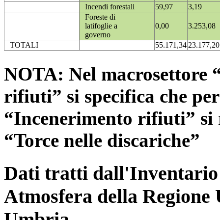
Incendi forestali
59,97
3,19
Foreste di
latifoglie a
0,00
3.253,08
governo
TOTALI
55.171,34
23.177,20
NOTA: Nel macrosettore “
rifiuti” si specifica che pe
“Incenerimento rifiuti” si r
“Torce nelle discariche”
Dati tratti dall'Inventari
Atmosfera della Regione 
Umbria