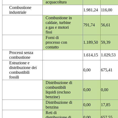
acquacoltura
Combustione
1.981,24
116,00
industriale
Combustione in
caldaie, turbine
791,74
56,61
a gas e motori
fissi
Forni di
processo con
1.189,50
59,39
contatto
Processi senza
1.614,15
1.029,53
combustione
Estrazione e
distribuzione dei
0,00
675,41
combustibili
fossili
Distribuzione di
combustibili
0,00
0,00
liquidi (escluso
benzine)
Distribuzione di
0,00
17,85
benzina
Reti di
distribuzione di
0,00
657,55