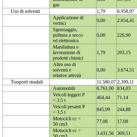
gas
Uso di solventi
1,79
6.958,97
Applicazione di
0,00
2.854,41
vernici
Sgrassaggio,
pulitura a secco
0,00
226,90
ed elettronica
Manifattura e
lavorazione di
1,79
203,15
prodotti chimici
Altro uso di
solventi e
0,00
3.674,51
relative attività
Trasporti stradali
11.580,07
2.399,11
Automobili
6.761,00
834,03
Veicoli leggeri P
464,44
71,14
< 3.5 t
Veicoli pesanti P
845,99
244,88
> 3.5 t
Motocicli cc <
77,08
17,08
50 cm3
Motocicli cc >
3.431,56
309,51
50 cm3