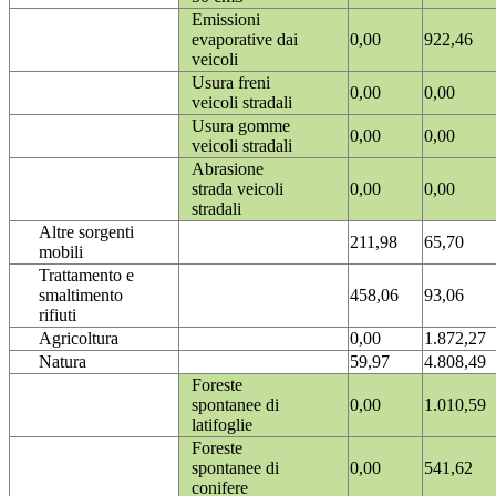
Emissioni
evaporative dai
0,00
922,46
veicoli
Usura freni
0,00
0,00
veicoli stradali
Usura gomme
0,00
0,00
veicoli stradali
Abrasione
strada veicoli
0,00
0,00
stradali
Altre sorgenti
211,98
65,70
mobili
Trattamento e
smaltimento
458,06
93,06
rifiuti
Agricoltura
0,00
1.872,27
Natura
59,97
4.808,49
Foreste
spontanee di
0,00
1.010,59
latifoglie
Foreste
spontanee di
0,00
541,62
conifere