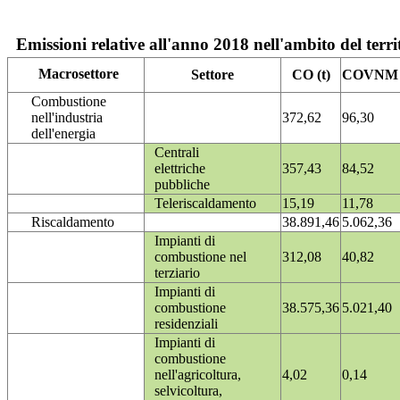
Emissioni relative all'anno 2018 nell'ambito del terri
Macrosettore
Settore
CO (t)
COVNM (
Combustione
nell'industria
372,62
96,30
dell'energia
Centrali
elettriche
357,43
84,52
pubbliche
Teleriscaldamento
15,19
11,78
Riscaldamento
38.891,46
5.062,36
Impianti di
combustione nel
312,08
40,82
terziario
Impianti di
combustione
38.575,36
5.021,40
residenziali
Impianti di
combustione
nell'agricoltura,
4,02
0,14
selvicoltura,