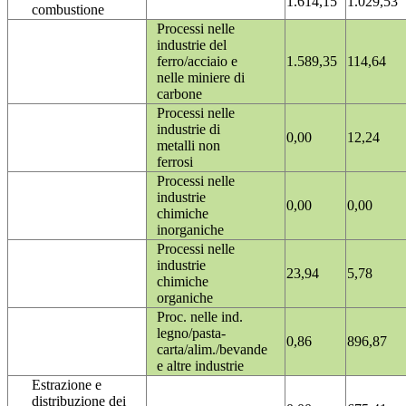
1.614,15
1.029,53
combustione
Processi nelle
industrie del
ferro/acciaio e
1.589,35
114,64
nelle miniere di
carbone
Processi nelle
industrie di
0,00
12,24
metalli non
ferrosi
Processi nelle
industrie
0,00
0,00
chimiche
inorganiche
Processi nelle
industrie
23,94
5,78
chimiche
organiche
Proc. nelle ind.
legno/pasta-
0,86
896,87
carta/alim./bevande
e altre industrie
Estrazione e
distribuzione dei