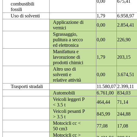
0,00
675,41
combustibili
fossili
Uso di solventi
1,79
6.958,97
Applicazione di
0,00
2.854,41
vernici
Sgrassaggio,
pulitura a secco
0,00
226,90
ed elettronica
Manifattura e
lavorazione di
1,79
203,15
prodotti chimici
Altro uso di
solventi e
0,00
3.674,51
relative attività
Trasporti stradali
11.580,07
2.399,11
Automobili
6.761,00
834,03
Veicoli leggeri P
464,44
71,14
< 3.5 t
Veicoli pesanti P
845,99
244,88
> 3.5 t
Motocicli cc <
77,08
17,08
50 cm3
Motocicli cc >