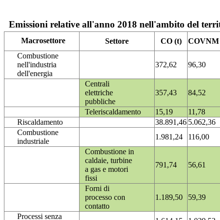
Emissioni relative all'anno 2018 nell'ambito del terri
Macrosettore
Settore
CO (t)
COVNM (
Combustione
nell'industria
372,62
96,30
dell'energia
Centrali
elettriche
357,43
84,52
pubbliche
Teleriscaldamento
15,19
11,78
Riscaldamento
38.891,46
5.062,36
Combustione
1.981,24
116,00
industriale
Combustione in
caldaie, turbine
791,74
56,61
a gas e motori
fissi
Forni di
processo con
1.189,50
59,39
contatto
Processi senza