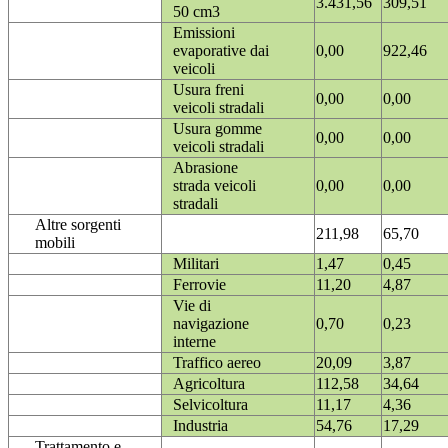
3.431,56
309,51
50 cm3
Emissioni
evaporative dai
0,00
922,46
veicoli
Usura freni
0,00
0,00
veicoli stradali
Usura gomme
0,00
0,00
veicoli stradali
Abrasione
strada veicoli
0,00
0,00
stradali
Altre sorgenti
211,98
65,70
mobili
Militari
1,47
0,45
Ferrovie
11,20
4,87
Vie di
navigazione
0,70
0,23
interne
Traffico aereo
20,09
3,87
Agricoltura
112,58
34,64
Selvicoltura
11,17
4,36
Industria
54,76
17,29
Trattamento e