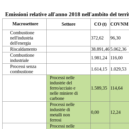
Emissioni relative all'anno 2018 nell'ambito del terri
Macrosettore
Settore
CO (t)
COVNM (
Combustione
nell'industria
372,62
96,30
dell'energia
Riscaldamento
38.891,46
5.062,36
Combustione
1.981,24
116,00
industriale
Processi senza
1.614,15
1.029,53
combustione
Processi nelle
industrie del
ferro/acciaio e
1.589,35
114,64
nelle miniere di
carbone
Processi nelle
industrie di
0,00
12,24
metalli non
ferrosi
Processi nelle