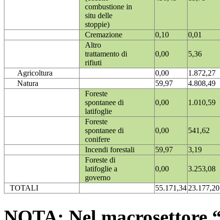
combustione in
situ delle
stoppie)
Cremazione
0,10
0,01
Altro
trattamento di
0,00
5,36
rifiuti
Agricoltura
0,00
1.872,27
Natura
59,97
4.808,49
Foreste
spontanee di
0,00
1.010,59
latifoglie
Foreste
spontanee di
0,00
541,62
conifere
Incendi forestali
59,97
3,19
Foreste di
latifoglie a
0,00
3.253,08
governo
TOTALI
55.171,34
23.177,20
NOTA: Nel macrosettore “