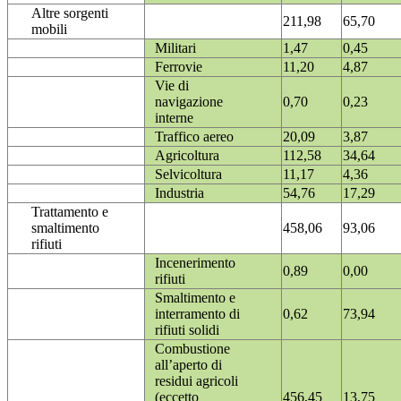
Altre sorgenti
211,98
65,70
mobili
Militari
1,47
0,45
Ferrovie
11,20
4,87
Vie di
navigazione
0,70
0,23
interne
Traffico aereo
20,09
3,87
Agricoltura
112,58
34,64
Selvicoltura
11,17
4,36
Industria
54,76
17,29
Trattamento e
smaltimento
458,06
93,06
rifiuti
Incenerimento
0,89
0,00
rifiuti
Smaltimento e
interramento di
0,62
73,94
rifiuti solidi
Combustione
all’aperto di
residui agricoli
(eccetto
456,45
13,75