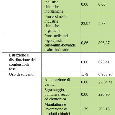
industrie
0,00
0,00
chimiche
inorganiche
Processi nelle
industrie
23,94
5,78
chimiche
organiche
Proc. nelle ind.
legno/pasta-
0,86
896,87
carta/alim./bevande
e altre industrie
Estrazione e
distribuzione dei
0,00
675,41
combustibili
fossili
Uso di solventi
1,79
6.958,97
Applicazione di
0,00
2.854,41
vernici
Sgrassaggio,
pulitura a secco
0,00
226,90
ed elettronica
Manifattura e
lavorazione di
1,79
203,15
prodotti chimici