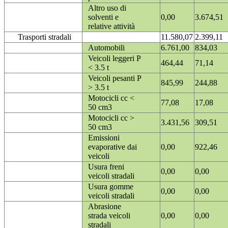
Altro uso di
solventi e
0,00
3.674,51
relative attività
Trasporti stradali
11.580,07
2.399,11
Automobili
6.761,00
834,03
Veicoli leggeri P
464,44
71,14
< 3.5 t
Veicoli pesanti P
845,99
244,88
> 3.5 t
Motocicli cc <
77,08
17,08
50 cm3
Motocicli cc >
3.431,56
309,51
50 cm3
Emissioni
evaporative dai
0,00
922,46
veicoli
Usura freni
0,00
0,00
veicoli stradali
Usura gomme
0,00
0,00
veicoli stradali
Abrasione
strada veicoli
0,00
0,00
stradali