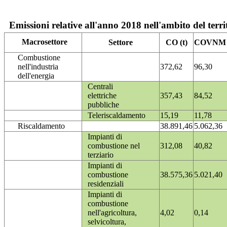
Emissioni relative all'anno 2018 nell'ambito del terri
Macrosettore
Settore
CO (t)
COVNM (
Combustione
nell'industria
372,62
96,30
dell'energia
Centrali
elettriche
357,43
84,52
pubbliche
Teleriscaldamento
15,19
11,78
Riscaldamento
38.891,46
5.062,36
Impianti di
combustione nel
312,08
40,82
terziario
Impianti di
combustione
38.575,36
5.021,40
residenziali
Impianti di
combustione
nell'agricoltura,
4,02
0,14
selvicoltura,