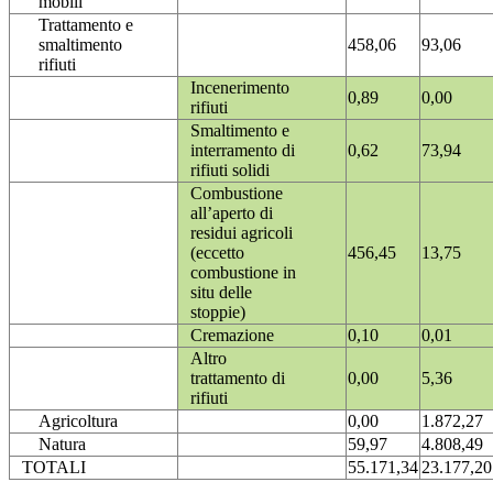
mobili
Trattamento e
smaltimento
458,06
93,06
rifiuti
Incenerimento
0,89
0,00
rifiuti
Smaltimento e
interramento di
0,62
73,94
rifiuti solidi
Combustione
all’aperto di
residui agricoli
(eccetto
456,45
13,75
combustione in
situ delle
stoppie)
Cremazione
0,10
0,01
Altro
trattamento di
0,00
5,36
rifiuti
Agricoltura
0,00
1.872,27
Natura
59,97
4.808,49
TOTALI
55.171,34
23.177,20