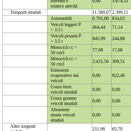
solventi e
0,00
3.674,51
relative attività
Trasporti stradali
11.580,07
2.399,11
Automobili
6.761,00
834,03
Veicoli leggeri P
464,44
71,14
< 3.5 t
Veicoli pesanti P
845,99
244,88
> 3.5 t
Motocicli cc <
77,08
17,08
50 cm3
Motocicli cc >
3.431,56
309,51
50 cm3
Emissioni
evaporative dai
0,00
922,46
veicoli
Usura freni
0,00
0,00
veicoli stradali
Usura gomme
0,00
0,00
veicoli stradali
Abrasione
strada veicoli
0,00
0,00
stradali
Altre sorgenti
211,98
65,70