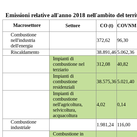
Emissioni relative all'anno 2018 nell'ambito del terri
Macrosettore
Settore
CO (t)
COVNM (
Combustione
nell'industria
372,62
96,30
dell'energia
Riscaldamento
38.891,46
5.062,36
Impianti di
combustione nel
312,08
40,82
terziario
Impianti di
combustione
38.575,36
5.021,40
residenziali
Impianti di
combustione
nell'agricoltura,
4,02
0,14
selvicoltura,
acquacoltura
Combustione
1.981,24
116,00
industriale
Combustione in