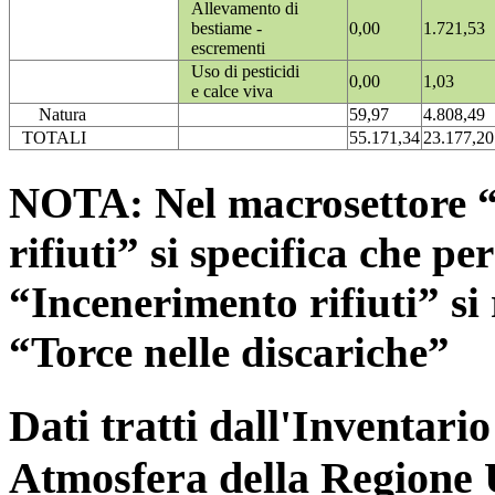
Allevamento di
bestiame -
0,00
1.721,53
escrementi
Uso di pesticidi
0,00
1,03
e calce viva
Natura
59,97
4.808,49
TOTALI
55.171,34
23.177,20
NOTA: Nel macrosettore “
rifiuti” si specifica che pe
“Incenerimento rifiuti” si r
“Torce nelle discariche”
Dati tratti dall'Inventari
Atmosfera della Regione 