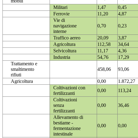
mobili
Militari
1,47
0,45
Ferrovie
11,20
4,87
Vie di
navigazione
0,70
0,23
interne
Traffico aereo
20,09
3,87
Agricoltura
112,58
34,64
Selvicoltura
11,17
4,36
Industria
54,76
17,29
Trattamento e
smaltimento
458,06
93,06
rifiuti
Agricoltura
0,00
1.872,27
Coltivazioni con
0,00
113,24
fertilizzanti
Coltivazioni
senza
0,00
36,46
fertilizzanti
Allevamento di
bestiame -
0,00
0,00
fermentazione
intestinale