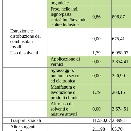
organiche
Proc. nelle ind.
legno/pasta-
0,86
896,87
carta/alim./bevande
e altre industrie
Estrazione e
distribuzione dei
0,00
675,41
combustibili
fossili
Uso di solventi
1,79
6.958,97
Applicazione di
0,00
2.854,41
vernici
Sgrassaggio,
pulitura a secco
0,00
226,90
ed elettronica
Manifattura e
lavorazione di
1,79
203,15
prodotti chimici
Altro uso di
solventi e
0,00
3.674,51
relative attività
Trasporti stradali
11.580,07
2.399,11
Altre sorgenti
211,98
65,70