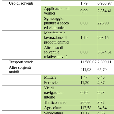
Uso di solventi
1,79
6.958,97
Applicazione di
0,00
2.854,41
vernici
Sgrassaggio,
pulitura a secco
0,00
226,90
ed elettronica
Manifattura e
lavorazione di
1,79
203,15
prodotti chimici
Altro uso di
solventi e
0,00
3.674,51
relative attività
Trasporti stradali
11.580,07
2.399,11
Altre sorgenti
211,98
65,70
mobili
Militari
1,47
0,45
Ferrovie
11,20
4,87
Vie di
navigazione
0,70
0,23
interne
Traffico aereo
20,09
3,87
Agricoltura
112,58
34,64
Selvicoltura
11,17
4,36