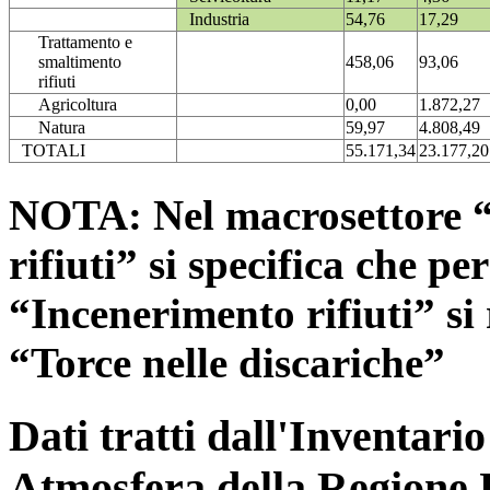
Industria
54,76
17,29
Trattamento e
smaltimento
458,06
93,06
rifiuti
Agricoltura
0,00
1.872,27
Natura
59,97
4.808,49
TOTALI
55.171,34
23.177,20
NOTA: Nel macrosettore “
rifiuti” si specifica che pe
“Incenerimento rifiuti” si r
“Torce nelle discariche”
Dati tratti dall'Inventari
Atmosfera della Regione 