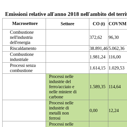
Emissioni relative all'anno 2018 nell'ambito del terri
Macrosettore
Settore
CO (t)
COVNM (
Combustione
nell'industria
372,62
96,30
dell'energia
Riscaldamento
38.891,46
5.062,36
Combustione
1.981,24
116,00
industriale
Processi senza
1.614,15
1.029,53
combustione
Processi nelle
industrie del
ferro/acciaio e
1.589,35
114,64
nelle miniere di
carbone
Processi nelle
industrie di
0,00
12,24
metalli non
ferrosi
Processi nelle