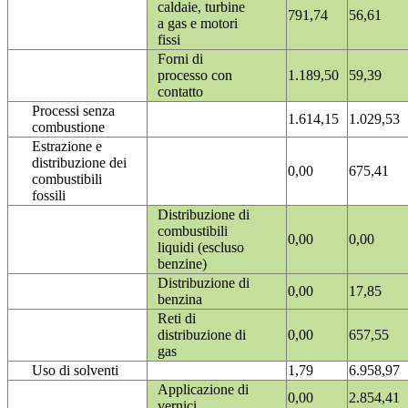
caldaie, turbine
791,74
56,61
a gas e motori
fissi
Forni di
processo con
1.189,50
59,39
contatto
Processi senza
1.614,15
1.029,53
combustione
Estrazione e
distribuzione dei
0,00
675,41
combustibili
fossili
Distribuzione di
combustibili
0,00
0,00
liquidi (escluso
benzine)
Distribuzione di
0,00
17,85
benzina
Reti di
distribuzione di
0,00
657,55
gas
Uso di solventi
1,79
6.958,97
Applicazione di
0,00
2.854,41
vernici