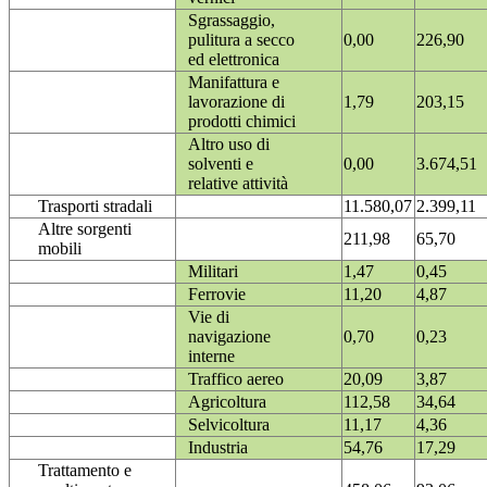
Sgrassaggio,
pulitura a secco
0,00
226,90
ed elettronica
Manifattura e
lavorazione di
1,79
203,15
prodotti chimici
Altro uso di
solventi e
0,00
3.674,51
relative attività
Trasporti stradali
11.580,07
2.399,11
Altre sorgenti
211,98
65,70
mobili
Militari
1,47
0,45
Ferrovie
11,20
4,87
Vie di
navigazione
0,70
0,23
interne
Traffico aereo
20,09
3,87
Agricoltura
112,58
34,64
Selvicoltura
11,17
4,36
Industria
54,76
17,29
Trattamento e