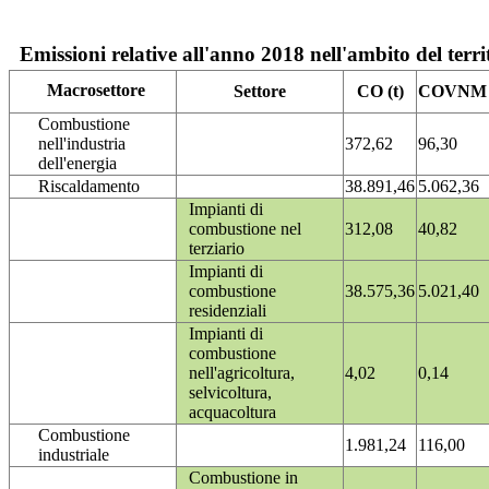
Emissioni relative all'anno 2018 nell'ambito del terri
Macrosettore
Settore
CO (t)
COVNM (
Combustione
nell'industria
372,62
96,30
dell'energia
Riscaldamento
38.891,46
5.062,36
Impianti di
combustione nel
312,08
40,82
terziario
Impianti di
combustione
38.575,36
5.021,40
residenziali
Impianti di
combustione
nell'agricoltura,
4,02
0,14
selvicoltura,
acquacoltura
Combustione
1.981,24
116,00
industriale
Combustione in