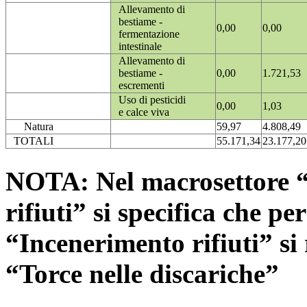
Allevamento di
bestiame -
0,00
0,00
fermentazione
intestinale
Allevamento di
bestiame -
0,00
1.721,53
escrementi
Uso di pesticidi
0,00
1,03
e calce viva
Natura
59,97
4.808,49
TOTALI
55.171,34
23.177,20
NOTA: Nel macrosettore “
rifiuti” si specifica che pe
“Incenerimento rifiuti” si r
“Torce nelle discariche”