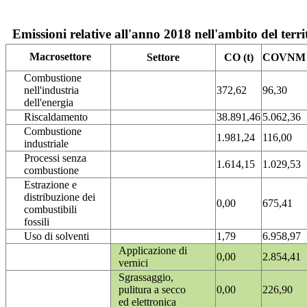
Emissioni relative all'anno 2018 nell'ambito del terri
Macrosettore
Settore
CO (t)
COVNM (
Combustione
nell'industria
372,62
96,30
dell'energia
Riscaldamento
38.891,46
5.062,36
Combustione
1.981,24
116,00
industriale
Processi senza
1.614,15
1.029,53
combustione
Estrazione e
distribuzione dei
0,00
675,41
combustibili
fossili
Uso di solventi
1,79
6.958,97
Applicazione di
0,00
2.854,41
vernici
Sgrassaggio,
pulitura a secco
0,00
226,90
ed elettronica