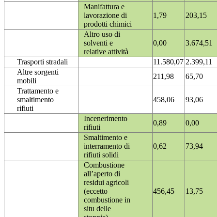
Manifattura e
lavorazione di
1,79
203,15
prodotti chimici
Altro uso di
solventi e
0,00
3.674,51
relative attività
Trasporti stradali
11.580,07
2.399,11
Altre sorgenti
211,98
65,70
mobili
Trattamento e
smaltimento
458,06
93,06
rifiuti
Incenerimento
0,89
0,00
rifiuti
Smaltimento e
interramento di
0,62
73,94
rifiuti solidi
Combustione
all’aperto di
residui agricoli
(eccetto
456,45
13,75
combustione in
situ delle