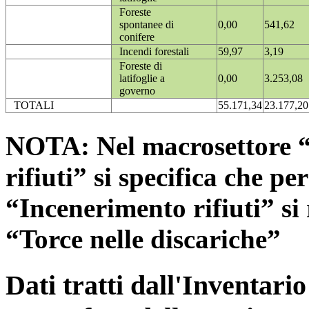
Foreste
spontanee di
0,00
541,62
conifere
Incendi forestali
59,97
3,19
Foreste di
latifoglie a
0,00
3.253,08
governo
TOTALI
55.171,34
23.177,20
NOTA: Nel macrosettore “
rifiuti” si specifica che pe
“Incenerimento rifiuti” si r
“Torce nelle discariche”
Dati tratti dall'Inventari