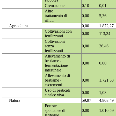
stoppie)
Cremazione
0,10
0,01
Altro
trattamento di
0,00
5,36
rifiuti
Agricoltura
0,00
1.872,27
Coltivazioni con
0,00
113,24
fertilizzanti
Coltivazioni
senza
0,00
36,46
fertilizzanti
Allevamento di
bestiame -
0,00
0,00
fermentazione
intestinale
Allevamento di
bestiame -
0,00
1.721,53
escrementi
Uso di pesticidi
0,00
1,03
e calce viva
Natura
59,97
4.808,49
Foreste
spontanee di
0,00
1.010,59
latifoglie