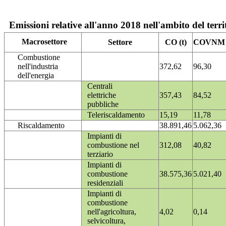
Emissioni relative all'anno 2018 nell'ambito del terri
Macrosettore
Settore
CO (t)
COVNM (
Combustione
nell'industria
372,62
96,30
dell'energia
Centrali
elettriche
357,43
84,52
pubbliche
Teleriscaldamento
15,19
11,78
Riscaldamento
38.891,46
5.062,36
Impianti di
combustione nel
312,08
40,82
terziario
Impianti di
combustione
38.575,36
5.021,40
residenziali
Impianti di
combustione
nell'agricoltura,
4,02
0,14
selvicoltura,