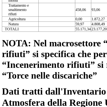
mobili
Trattamento e
smaltimento
458,06
93,06
rifiuti
Agricoltura
0,00
1.872,27
Natura
59,97
4.808,49
TOTALI
55.171,34
23.177,20
NOTA: Nel macrosettore “
rifiuti” si specifica che pe
“Incenerimento rifiuti” si r
“Torce nelle discariche”
Dati tratti dall'Inventari
Atmosfera della Regione 