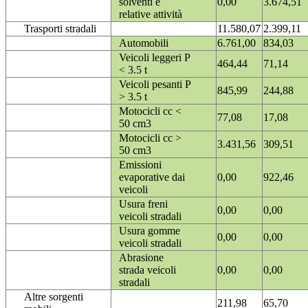
solventi e
0,00
3.674,51
relative attività
Trasporti stradali
11.580,07
2.399,11
Automobili
6.761,00
834,03
Veicoli leggeri P
464,44
71,14
< 3.5 t
Veicoli pesanti P
845,99
244,88
> 3.5 t
Motocicli cc <
77,08
17,08
50 cm3
Motocicli cc >
3.431,56
309,51
50 cm3
Emissioni
evaporative dai
0,00
922,46
veicoli
Usura freni
0,00
0,00
veicoli stradali
Usura gomme
0,00
0,00
veicoli stradali
Abrasione
strada veicoli
0,00
0,00
stradali
Altre sorgenti
211,98
65,70