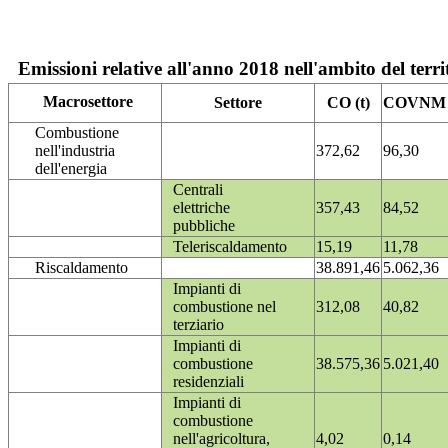
Emissioni relative all'anno 2018 nell'ambito del terri
Macrosettore
Settore
CO (t)
COVNM (
Combustione
nell'industria
372,62
96,30
dell'energia
Centrali
elettriche
357,43
84,52
pubbliche
Teleriscaldamento
15,19
11,78
Riscaldamento
38.891,46
5.062,36
Impianti di
combustione nel
312,08
40,82
terziario
Impianti di
combustione
38.575,36
5.021,40
residenziali
Impianti di
combustione
nell'agricoltura,
4,02
0,14