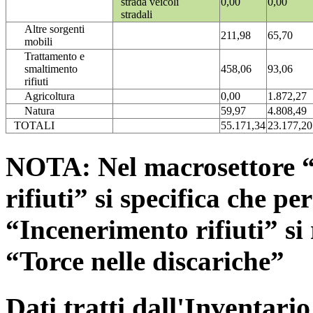
strada veicoli
0,00
0,00
stradali
Altre sorgenti
211,98
65,70
mobili
Trattamento e
smaltimento
458,06
93,06
rifiuti
Agricoltura
0,00
1.872,27
Natura
59,97
4.808,49
TOTALI
55.171,34
23.177,20
NOTA: Nel macrosettore “
rifiuti” si specifica che pe
“Incenerimento rifiuti” si r
“Torce nelle discariche”
Dati tratti dall'Inventari