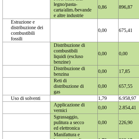
legno/pasta-
0,86
896,87
carta/alim./bevande
e altre industrie
Estrazione e
distribuzione dei
0,00
675,41
combustibili
fossili
Distribuzione di
combustibili
0,00
0,00
liquidi (escluso
benzine)
Distribuzione di
0,00
17,85
benzina
Reti di
distribuzione di
0,00
657,55
gas
Uso di solventi
1,79
6.958,97
Applicazione di
0,00
2.854,41
vernici
Sgrassaggio,
pulitura a secco
0,00
226,90
ed elettronica
Manifattura e