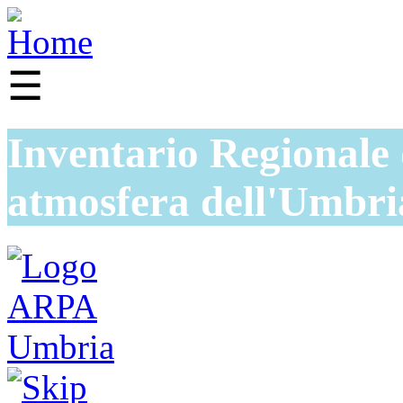
☰
Inventario Regionale 
atmosfera dell'Umbri