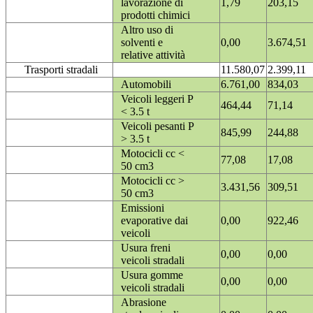
lavorazione di
1,79
203,15
prodotti chimici
Altro uso di
solventi e
0,00
3.674,51
relative attività
Trasporti stradali
11.580,07
2.399,11
Automobili
6.761,00
834,03
Veicoli leggeri P
464,44
71,14
< 3.5 t
Veicoli pesanti P
845,99
244,88
> 3.5 t
Motocicli cc <
77,08
17,08
50 cm3
Motocicli cc >
3.431,56
309,51
50 cm3
Emissioni
evaporative dai
0,00
922,46
veicoli
Usura freni
0,00
0,00
veicoli stradali
Usura gomme
0,00
0,00
veicoli stradali
Abrasione