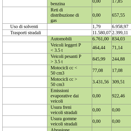
0,00
17,85
benzina
Reti di
distribuzione di
0,00
657,55
gas
Uso di solventi
1,79
6.958,97
Trasporti stradali
11.580,07
2.399,11
Automobili
6.761,00
834,03
Veicoli leggeri P
464,44
71,14
< 3.5 t
Veicoli pesanti P
845,99
244,88
> 3.5 t
Motocicli cc <
77,08
17,08
50 cm3
Motocicli cc >
3.431,56
309,51
50 cm3
Emissioni
evaporative dai
0,00
922,46
veicoli
Usura freni
0,00
0,00
veicoli stradali
Usura gomme
0,00
0,00
veicoli stradali
Abrasione