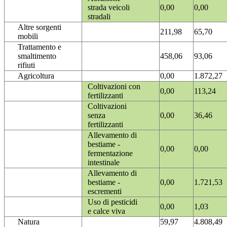
strada veicoli
0,00
0,00
stradali
Altre sorgenti
211,98
65,70
mobili
Trattamento e
smaltimento
458,06
93,06
rifiuti
Agricoltura
0,00
1.872,27
Coltivazioni con
0,00
113,24
fertilizzanti
Coltivazioni
senza
0,00
36,46
fertilizzanti
Allevamento di
bestiame -
0,00
0,00
fermentazione
intestinale
Allevamento di
bestiame -
0,00
1.721,53
escrementi
Uso di pesticidi
0,00
1,03
e calce viva
Natura
59,97
4.808,49