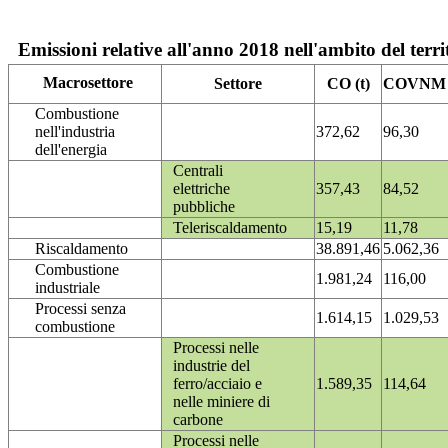
Emissioni relative all'anno 2018 nell'ambito del terri
Macrosettore
Settore
CO (t)
COVNM (
Combustione
nell'industria
372,62
96,30
dell'energia
Centrali
elettriche
357,43
84,52
pubbliche
Teleriscaldamento
15,19
11,78
Riscaldamento
38.891,46
5.062,36
Combustione
1.981,24
116,00
industriale
Processi senza
1.614,15
1.029,53
combustione
Processi nelle
industrie del
ferro/acciaio e
1.589,35
114,64
nelle miniere di
carbone
Processi nelle