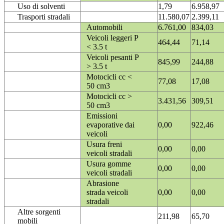
Uso di solventi
1,79
6.958,97
Trasporti stradali
11.580,07
2.399,11
Automobili
6.761,00
834,03
Veicoli leggeri P
464,44
71,14
< 3.5 t
Veicoli pesanti P
845,99
244,88
> 3.5 t
Motocicli cc <
77,08
17,08
50 cm3
Motocicli cc >
3.431,56
309,51
50 cm3
Emissioni
evaporative dai
0,00
922,46
veicoli
Usura freni
0,00
0,00
veicoli stradali
Usura gomme
0,00
0,00
veicoli stradali
Abrasione
strada veicoli
0,00
0,00
stradali
Altre sorgenti
211,98
65,70
mobili