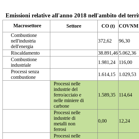
Emissioni relative all'anno 2018 nell'ambito del terri
Macrosettore
Settore
CO (t)
COVNM (
Combustione
nell'industria
372,62
96,30
dell'energia
Riscaldamento
38.891,46
5.062,36
Combustione
1.981,24
116,00
industriale
Processi senza
1.614,15
1.029,53
combustione
Processi nelle
industrie del
ferro/acciaio e
1.589,35
114,64
nelle miniere di
carbone
Processi nelle
industrie di
0,00
12,24
metalli non
ferrosi
Processi nelle