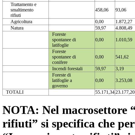
Trattamento e
smaltimento
458,06
93,06
rifiuti
Agricoltura
0,00
1.872,27
Natura
59,97
4.808,49
Foreste
spontanee di
0,00
1.010,59
latifoglie
Foreste
spontanee di
0,00
541,62
conifere
Incendi forestali
59,97
3,19
Foreste di
latifoglie a
0,00
3.253,08
governo
TOTALI
55.171,34
23.177,20
NOTA: Nel macrosettore “
rifiuti” si specifica che pe