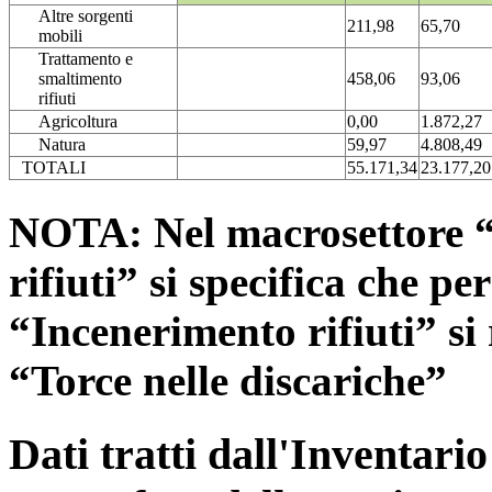
Altre sorgenti
211,98
65,70
mobili
Trattamento e
smaltimento
458,06
93,06
rifiuti
Agricoltura
0,00
1.872,27
Natura
59,97
4.808,49
TOTALI
55.171,34
23.177,20
NOTA: Nel macrosettore “
rifiuti” si specifica che pe
“Incenerimento rifiuti” si r
“Torce nelle discariche”
Dati tratti dall'Inventari