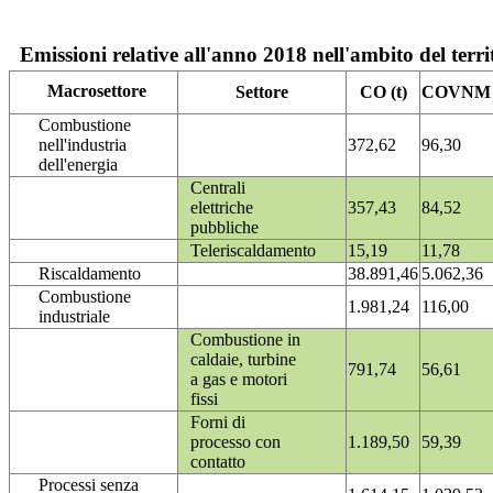
Emissioni relative all'anno 2018 nell'ambito del terri
Macrosettore
Settore
CO (t)
COVNM (
Combustione
nell'industria
372,62
96,30
dell'energia
Centrali
elettriche
357,43
84,52
pubbliche
Teleriscaldamento
15,19
11,78
Riscaldamento
38.891,46
5.062,36
Combustione
1.981,24
116,00
industriale
Combustione in
caldaie, turbine
791,74
56,61
a gas e motori
fissi
Forni di
processo con
1.189,50
59,39
contatto
Processi senza