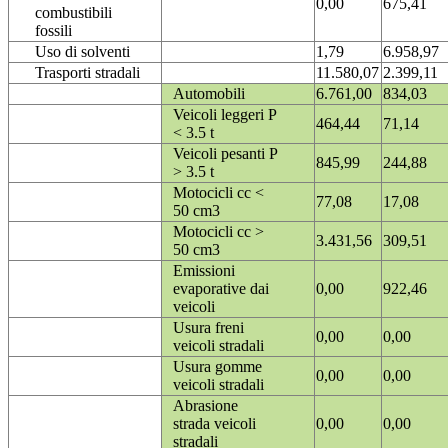
0,00
675,41
combustibili
fossili
Uso di solventi
1,79
6.958,97
Trasporti stradali
11.580,07
2.399,11
Automobili
6.761,00
834,03
Veicoli leggeri P
464,44
71,14
< 3.5 t
Veicoli pesanti P
845,99
244,88
> 3.5 t
Motocicli cc <
77,08
17,08
50 cm3
Motocicli cc >
3.431,56
309,51
50 cm3
Emissioni
evaporative dai
0,00
922,46
veicoli
Usura freni
0,00
0,00
veicoli stradali
Usura gomme
0,00
0,00
veicoli stradali
Abrasione
strada veicoli
0,00
0,00
stradali