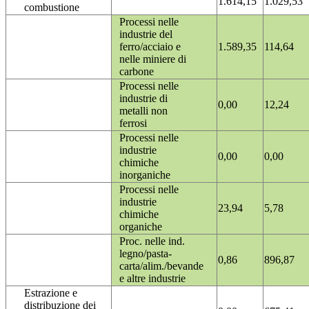
1.614,15
1.029,53
combustione
Processi nelle
industrie del
ferro/acciaio e
1.589,35
114,64
nelle miniere di
carbone
Processi nelle
industrie di
0,00
12,24
metalli non
ferrosi
Processi nelle
industrie
0,00
0,00
chimiche
inorganiche
Processi nelle
industrie
23,94
5,78
chimiche
organiche
Proc. nelle ind.
legno/pasta-
0,86
896,87
carta/alim./bevande
e altre industrie
Estrazione e
distribuzione dei