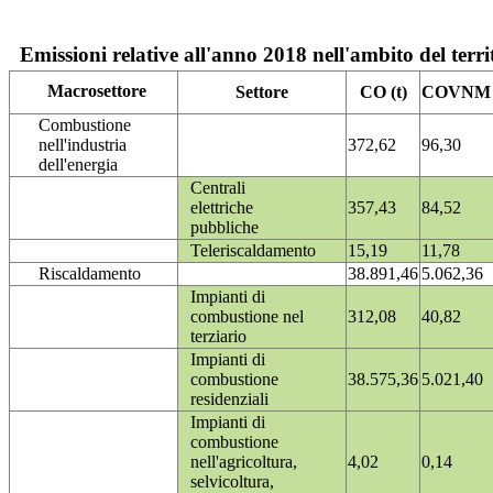
Emissioni relative all'anno 2018 nell'ambito del terri
Macrosettore
Settore
CO (t)
COVNM (
Combustione
nell'industria
372,62
96,30
dell'energia
Centrali
elettriche
357,43
84,52
pubbliche
Teleriscaldamento
15,19
11,78
Riscaldamento
38.891,46
5.062,36
Impianti di
combustione nel
312,08
40,82
terziario
Impianti di
combustione
38.575,36
5.021,40
residenziali
Impianti di
combustione
nell'agricoltura,
4,02
0,14
selvicoltura,