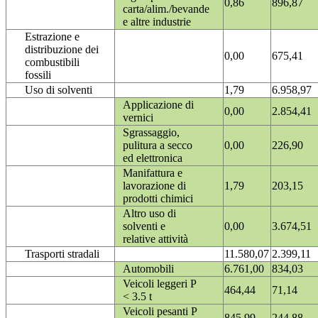
0,86
896,87
carta/alim./bevande
e altre industrie
Estrazione e
distribuzione dei
0,00
675,41
combustibili
fossili
Uso di solventi
1,79
6.958,97
Applicazione di
0,00
2.854,41
vernici
Sgrassaggio,
pulitura a secco
0,00
226,90
ed elettronica
Manifattura e
lavorazione di
1,79
203,15
prodotti chimici
Altro uso di
solventi e
0,00
3.674,51
relative attività
Trasporti stradali
11.580,07
2.399,11
Automobili
6.761,00
834,03
Veicoli leggeri P
464,44
71,14
< 3.5 t
Veicoli pesanti P
845,99
244,88