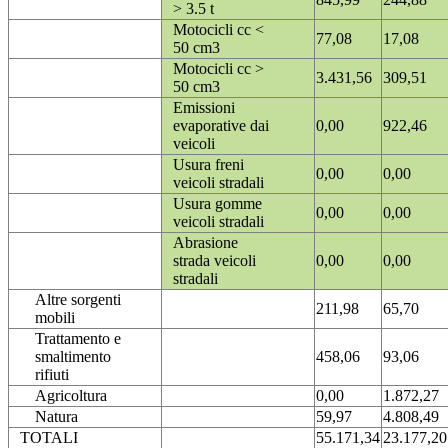
> 3.5 t
Motocicli cc <
77,08
17,08
50 cm3
Motocicli cc >
3.431,56
309,51
50 cm3
Emissioni
evaporative dai
0,00
922,46
veicoli
Usura freni
0,00
0,00
veicoli stradali
Usura gomme
0,00
0,00
veicoli stradali
Abrasione
strada veicoli
0,00
0,00
stradali
Altre sorgenti
211,98
65,70
mobili
Trattamento e
smaltimento
458,06
93,06
rifiuti
Agricoltura
0,00
1.872,27
Natura
59,97
4.808,49
TOTALI
55.171,34
23.177,20