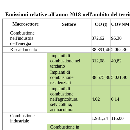
Emissioni relative all'anno 2018 nell'ambito del terri
Macrosettore
Settore
CO (t)
COVNM (
Combustione
nell'industria
372,62
96,30
dell'energia
Riscaldamento
38.891,46
5.062,36
Impianti di
combustione nel
312,08
40,82
terziario
Impianti di
combustione
38.575,36
5.021,40
residenziali
Impianti di
combustione
nell'agricoltura,
4,02
0,14
selvicoltura,
acquacoltura
Combustione
1.981,24
116,00
industriale
Combustione in