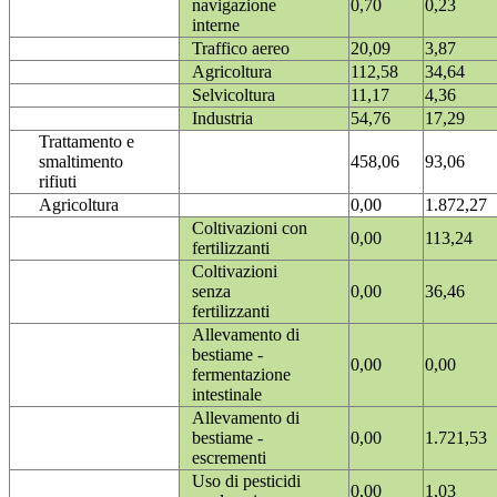
navigazione
0,70
0,23
interne
Traffico aereo
20,09
3,87
Agricoltura
112,58
34,64
Selvicoltura
11,17
4,36
Industria
54,76
17,29
Trattamento e
smaltimento
458,06
93,06
rifiuti
Agricoltura
0,00
1.872,27
Coltivazioni con
0,00
113,24
fertilizzanti
Coltivazioni
senza
0,00
36,46
fertilizzanti
Allevamento di
bestiame -
0,00
0,00
fermentazione
intestinale
Allevamento di
bestiame -
0,00
1.721,53
escrementi
Uso di pesticidi
0,00
1,03