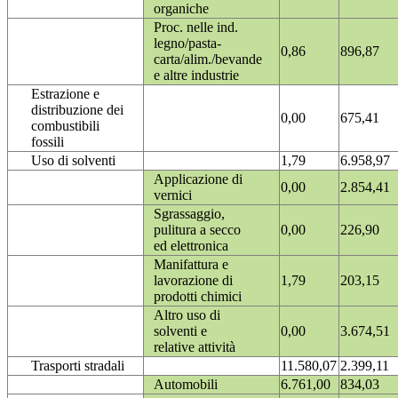
organiche
Proc. nelle ind.
legno/pasta-
0,86
896,87
carta/alim./bevande
e altre industrie
Estrazione e
distribuzione dei
0,00
675,41
combustibili
fossili
Uso di solventi
1,79
6.958,97
Applicazione di
0,00
2.854,41
vernici
Sgrassaggio,
pulitura a secco
0,00
226,90
ed elettronica
Manifattura e
lavorazione di
1,79
203,15
prodotti chimici
Altro uso di
solventi e
0,00
3.674,51
relative attività
Trasporti stradali
11.580,07
2.399,11
Automobili
6.761,00
834,03