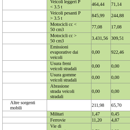
Veicoli leggeri P
464,44
71,14
< 3.5 t
Veicoli pesanti P
845,99
244,88
> 3.5 t
Motocicli cc <
77,08
17,08
50 cm3
Motocicli cc >
3.431,56
309,51
50 cm3
Emissioni
evaporative dai
0,00
922,46
veicoli
Usura freni
0,00
0,00
veicoli stradali
Usura gomme
0,00
0,00
veicoli stradali
Abrasione
strada veicoli
0,00
0,00
stradali
Altre sorgenti
211,98
65,70
mobili
Militari
1,47
0,45
Ferrovie
11,20
4,87
Vie di