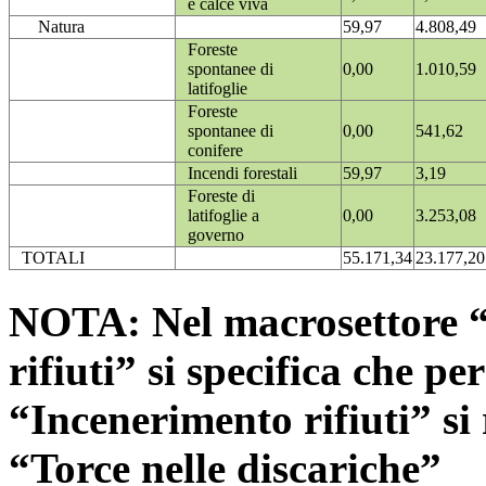
e calce viva
Natura
59,97
4.808,49
Foreste
spontanee di
0,00
1.010,59
latifoglie
Foreste
spontanee di
0,00
541,62
conifere
Incendi forestali
59,97
3,19
Foreste di
latifoglie a
0,00
3.253,08
governo
TOTALI
55.171,34
23.177,20
NOTA: Nel macrosettore “
rifiuti” si specifica che pe
“Incenerimento rifiuti” si r
“Torce nelle discariche”