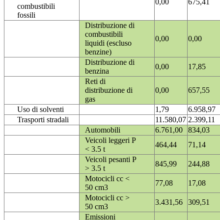
0,00
675,41
combustibili
fossili
Distribuzione di
combustibili
0,00
0,00
liquidi (escluso
benzine)
Distribuzione di
0,00
17,85
benzina
Reti di
distribuzione di
0,00
657,55
gas
Uso di solventi
1,79
6.958,97
Trasporti stradali
11.580,07
2.399,11
Automobili
6.761,00
834,03
Veicoli leggeri P
464,44
71,14
< 3.5 t
Veicoli pesanti P
845,99
244,88
> 3.5 t
Motocicli cc <
77,08
17,08
50 cm3
Motocicli cc >
3.431,56
309,51
50 cm3
Emissioni