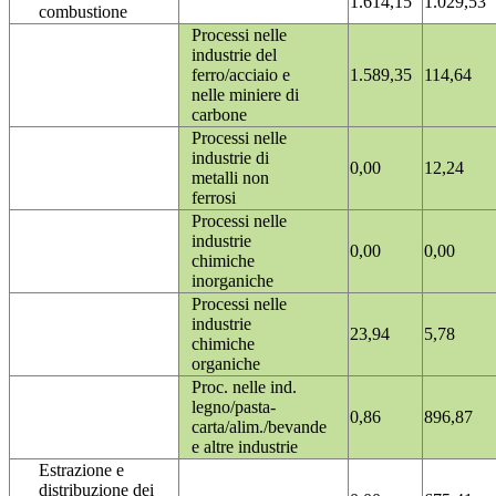
1.614,15
1.029,53
combustione
Processi nelle
industrie del
ferro/acciaio e
1.589,35
114,64
nelle miniere di
carbone
Processi nelle
industrie di
0,00
12,24
metalli non
ferrosi
Processi nelle
industrie
0,00
0,00
chimiche
inorganiche
Processi nelle
industrie
23,94
5,78
chimiche
organiche
Proc. nelle ind.
legno/pasta-
0,86
896,87
carta/alim./bevande
e altre industrie
Estrazione e
distribuzione dei