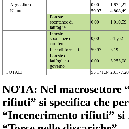
Agricoltura
0,00
1.872,27
Natura
59,97
4.808,49
Foreste
spontanee di
0,00
1.010,59
latifoglie
Foreste
spontanee di
0,00
541,62
conifere
Incendi forestali
59,97
3,19
Foreste di
latifoglie a
0,00
3.253,08
governo
TOTALI
55.171,34
23.177,20
NOTA: Nel macrosettore “
rifiuti” si specifica che pe
“Incenerimento rifiuti” si r
“Torce nelle discariche”