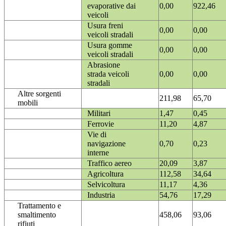
evaporative dai
0,00
922,46
veicoli
Usura freni
0,00
0,00
veicoli stradali
Usura gomme
0,00
0,00
veicoli stradali
Abrasione
strada veicoli
0,00
0,00
stradali
Altre sorgenti
211,98
65,70
mobili
Militari
1,47
0,45
Ferrovie
11,20
4,87
Vie di
navigazione
0,70
0,23
interne
Traffico aereo
20,09
3,87
Agricoltura
112,58
34,64
Selvicoltura
11,17
4,36
Industria
54,76
17,29
Trattamento e
smaltimento
458,06
93,06
rifiuti