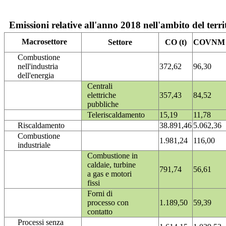
Emissioni relative all'anno 2018 nell'ambito del terri
Macrosettore
Settore
CO (t)
COVNM (
Combustione
nell'industria
372,62
96,30
dell'energia
Centrali
elettriche
357,43
84,52
pubbliche
Teleriscaldamento
15,19
11,78
Riscaldamento
38.891,46
5.062,36
Combustione
1.981,24
116,00
industriale
Combustione in
caldaie, turbine
791,74
56,61
a gas e motori
fissi
Forni di
processo con
1.189,50
59,39
contatto
Processi senza