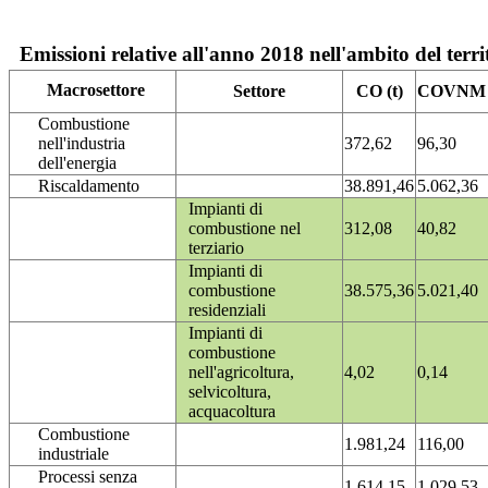
Emissioni relative all'anno 2018 nell'ambito del terri
Macrosettore
Settore
CO (t)
COVNM (
Combustione
nell'industria
372,62
96,30
dell'energia
Riscaldamento
38.891,46
5.062,36
Impianti di
combustione nel
312,08
40,82
terziario
Impianti di
combustione
38.575,36
5.021,40
residenziali
Impianti di
combustione
nell'agricoltura,
4,02
0,14
selvicoltura,
acquacoltura
Combustione
1.981,24
116,00
industriale
Processi senza
1.614,15
1.029,53