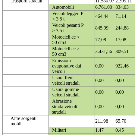
Trasporti stradali
11.580,07
2.399,11
Automobili
6.761,00
834,03
Veicoli leggeri P
464,44
71,14
< 3.5 t
Veicoli pesanti P
845,99
244,88
> 3.5 t
Motocicli cc <
77,08
17,08
50 cm3
Motocicli cc >
3.431,56
309,51
50 cm3
Emissioni
evaporative dai
0,00
922,46
veicoli
Usura freni
0,00
0,00
veicoli stradali
Usura gomme
0,00
0,00
veicoli stradali
Abrasione
strada veicoli
0,00
0,00
stradali
Altre sorgenti
211,98
65,70
mobili
Militari
1,47
0,45