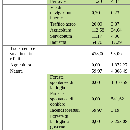
Ferrovie
11,20
4,87
Vie di
navigazione
0,70
0,23
interne
Traffico aereo
20,09
3,87
Agricoltura
112,58
34,64
Selvicoltura
11,17
4,36
Industria
54,76
17,29
Trattamento e
smaltimento
458,06
93,06
rifiuti
Agricoltura
0,00
1.872,27
Natura
59,97
4.808,49
Foreste
spontanee di
0,00
1.010,59
latifoglie
Foreste
spontanee di
0,00
541,62
conifere
Incendi forestali
59,97
3,19
Foreste di
latifoglie a
0,00
3.253,08
governo