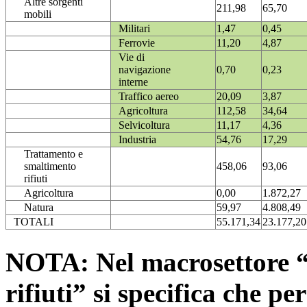
Altre sorgenti
211,98
65,70
mobili
Militari
1,47
0,45
Ferrovie
11,20
4,87
Vie di
navigazione
0,70
0,23
interne
Traffico aereo
20,09
3,87
Agricoltura
112,58
34,64
Selvicoltura
11,17
4,36
Industria
54,76
17,29
Trattamento e
smaltimento
458,06
93,06
rifiuti
Agricoltura
0,00
1.872,27
Natura
59,97
4.808,49
TOTALI
55.171,34
23.177,20
NOTA: Nel macrosettore “
rifiuti” si specifica che pe