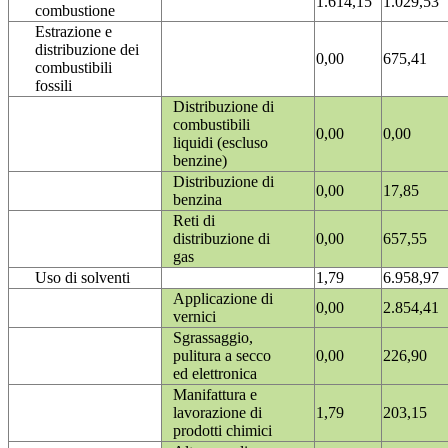
1.614,15
1.029,53
combustione
Estrazione e
distribuzione dei
0,00
675,41
combustibili
fossili
Distribuzione di
combustibili
0,00
0,00
liquidi (escluso
benzine)
Distribuzione di
0,00
17,85
benzina
Reti di
distribuzione di
0,00
657,55
gas
Uso di solventi
1,79
6.958,97
Applicazione di
0,00
2.854,41
vernici
Sgrassaggio,
pulitura a secco
0,00
226,90
ed elettronica
Manifattura e
lavorazione di
1,79
203,15
prodotti chimici