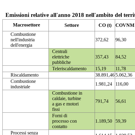
Emissioni relative all'anno 2018 nell'ambito del terri
Macrosettore
Settore
CO (t)
COVNM (
Combustione
nell'industria
372,62
96,30
dell'energia
Centrali
elettriche
357,43
84,52
pubbliche
Teleriscaldamento
15,19
11,78
Riscaldamento
38.891,46
5.062,36
Combustione
1.981,24
116,00
industriale
Combustione in
caldaie, turbine
791,74
56,61
a gas e motori
fissi
Forni di
processo con
1.189,50
59,39
contatto
Processi senza