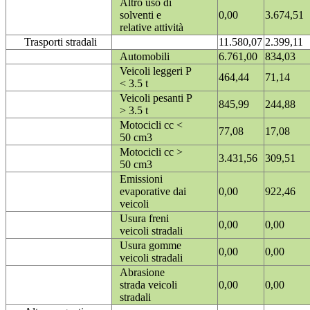
Altro uso di
solventi e
0,00
3.674,51
relative attività
Trasporti stradali
11.580,07
2.399,11
Automobili
6.761,00
834,03
Veicoli leggeri P
464,44
71,14
< 3.5 t
Veicoli pesanti P
845,99
244,88
> 3.5 t
Motocicli cc <
77,08
17,08
50 cm3
Motocicli cc >
3.431,56
309,51
50 cm3
Emissioni
evaporative dai
0,00
922,46
veicoli
Usura freni
0,00
0,00
veicoli stradali
Usura gomme
0,00
0,00
veicoli stradali
Abrasione
strada veicoli
0,00
0,00
stradali